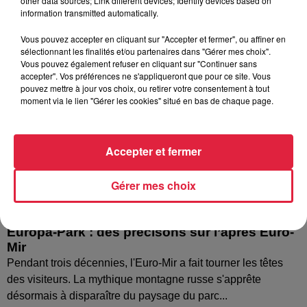
other data sources; Link different devices; Identify devices based on
information transmitted automatically.
Vous pouvez accepter en cliquant sur "Accepter et fermer", ou affiner en
sélectionnant les finalités et/ou partenaires dans "Gérer mes choix".
Vous pouvez également refuser en cliquant sur "Continuer sans
accepter". Vos préférences ne s'appliqueront que pour ce site. Vous
pouvez mettre à jour vos choix, ou retirer votre consentement à tout
moment via le lien "Gérer les cookies" situé en bas de chaque page.
Accepter et fermer
Gérer mes choix
Europa-Park : des précisons sur l’après Euro-
Mir
Pendant trois décennies, l'Euro-Mir a fait tourner les têtes
des visiteurs. La mythique montagne russe s'apprête
désormais à disparaître du paysage du parc...