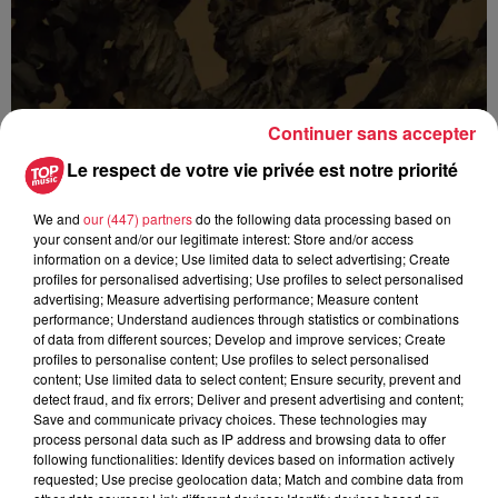
Continuer sans accepter
Le respect de votre vie privée est notre priorité
We and
our (447) partners
do the following data processing based on
your consent and/or our legitimate interest: Store and/or access
information on a device; Use limited data to select advertising; Create
profiles for personalised advertising; Use profiles to select personalised
advertising; Measure advertising performance; Measure content
performance; Understand audiences through statistics or combinations
of data from different sources; Develop and improve services; Create
profiles to personalise content; Use profiles to select personalised
Les dernières infos sur la venue du pape à
content; Use limited data to select content; Ensure security, prevent and
Metz en septembre
detect fraud, and fix errors; Deliver and present advertising and content;
Du 25 au 28 septembre, le pape Léon XIV fera son premier
Save and communicate privacy choices. These technologies may
process personal data such as IP address and browsing data to offer
voyage apostolique en France. Après une étape à Paris puis
following functionalities: Identify devices based on information actively
à Lourdes, il se rendra à Metz, où il...
requested; Use precise geolocation data; Match and combine data from