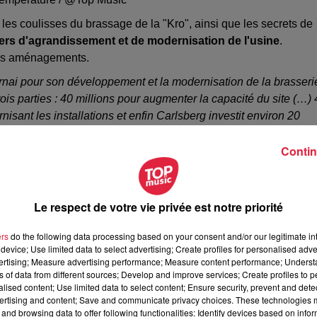
les coulisses du brassage de la "Kro", ainsi que les secrets de
ers d'agrandissement et de modernisation de l'usine
.
turs aménagements.
ernai pour son développement et la modernisation de la brasseri
rois parties : 40 millions pour augmenter la capacité du site (…)
isant les installations et enfin Carlsberg investit environ 20
es conditions de travail de ses 1200 salariés.
Contin
Le respect de votre vie privée est notre priorité
ne grande fête sera organisée ce samedi 14 septembre ave
ers
do the following data processing based on your consent and/or our legitimate int
vons invité les retraités qui ont participé à l'essor de cette
device; Use limited data to select advertising; Create profiles for personalised adver
vertising; Measure advertising performance; Measure content performance; Unders
ersonnes pour cette journée exceptionnelle.
ns of data from different sources; Develop and improve services; Create profiles to 
alised content; Use limited data to select content; Ensure security, prevent and detect
ertising and content; Save and communicate privacy choices. These technologies
and browsing data to offer following functionalities: Identify devices based on infor