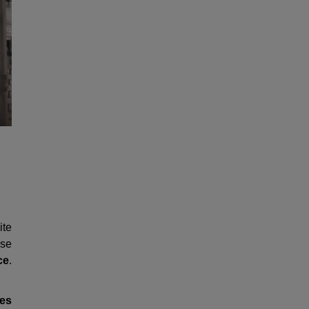
ite
ise
ce
.
res