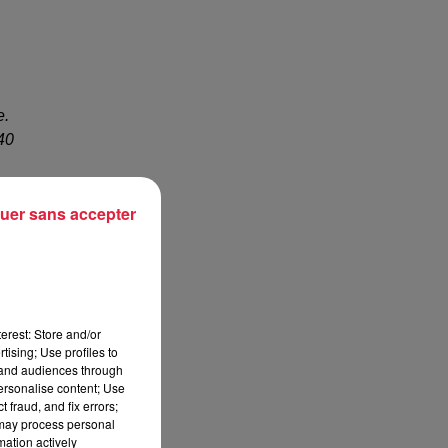
e.
 40
uer sans accepter
c
erest: Store and/or
tising; Use profiles to
tand audiences through
personalise content; Use
 fraud, and fix errors;
 may process personal
mation actively