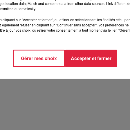
eolocation data; Match and combine data from other data sources; Link different de
nsmitted automatically.
 à Obernai.
cliquant sur "Accepter et fermer", ou affiner en sélectionnant les finalités et/ou pa
 également refuser en cliquant sur "Continuer sans accepter". Vos préférences ne 
tre à jour vos choix, ou retirer votre consentement à tout moment via le lien "Gérer 
Gérer mes choix
Accepter et fermer