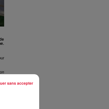
 de
me.
our
ion
ess
uer sans accepter
lée