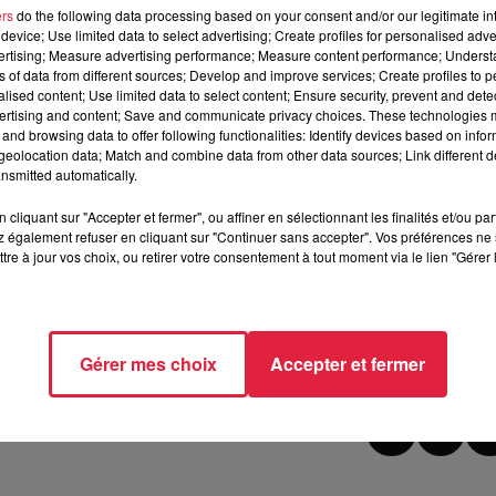
ers
do the following data processing based on your consent and/or our legitimate int
 des vues
! C’est-à-dire quand on sera dans le sauna, on ve
device; Use limited data to select advertising; Create profiles for personalised adver
vertising; Measure advertising performance; Measure content performance; Unders
s voulez à une rénovation technique et énergétique, mais auss
ns of data from different sources; Develop and improve services; Create profiles to 
lients. / Norbert SCHICKEL, Président de la comcom de la Val
alised content; Use limited data to select content; Ensure security, prevent and detect
ertising and content; Save and communicate privacy choices. These technologies
and browsing data to offer following functionalities: Identify devices based on infor
eolocation data; Match and combine data from other data sources; Link different de
nsmitted automatically.
cliquant sur "Accepter et fermer", ou affiner en sélectionnant les finalités et/ou pa
x millions d’euros
pour se refaire une beauté
après 18 a
 également refuser en cliquant sur "Continuer sans accepter". Vos préférences ne 
tre à jour vos choix, ou retirer votre consentement à tout moment via le lien "Gérer 
e 2025 à 16h48 Céline Rinckel
Gérer mes choix
Accepter et fermer