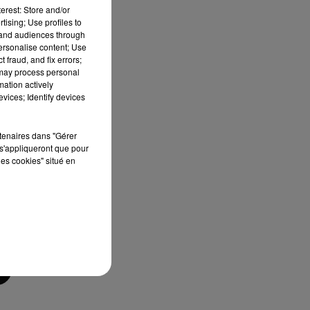
erest: Store and/or
rra
tising; Use profiles to
tand audiences through
i à
personalise content; Use
lée
 fraud, and fix errors;
 may process personal
mation actively
vices; Identify devices
rtenaires dans "Gérer
ns
s'appliqueront que pour
les cookies" situé en