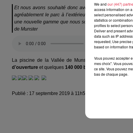
We and
our (447) partn
Et nous avons souhaité donc avoir
des saunas avec
access information on a 
select personalised ad
agréablement le parc à l’extérieur. Ça participe si vou
statistics or combinatio
une nouvelle gamme que nous souhaitons offrir à nos c
profiles to select person
de Munster
Deliver and present adv
data such as IP address 
requested; Use precise g
based on information tra
Vous pouvez accepter en 
La piscine de la Vallée de Munster va débourser
deu
mes choix". Vous pouvez
d’ouverture
et quelques
140 000 baigneurs par an.
ce site. Vous pouvez met
bas de chaque page.
Publié : 17 septembre 2019 à 11h53 - Modifié : 30 octobr