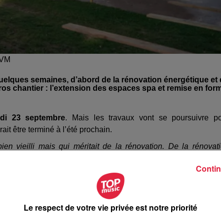
CVM
 quelques semaines, d’abord de la rénovation énergétique et
gros chantier : l’extension des espaces spa et remise en for
di 23 septembre
. Mais les travaux vont se poursuivre p
ait être terminé à l’été prochain.
n vieilli mais qui méritait de la rénovation. De la rénovat
l’eau - que nous allons agrandir
. Et également l’espace fitn
Contin
exiguë.
/ Norbert SCHICKEL, Président de la comcom de la Val
Le respect de votre vie privée est notre priorité