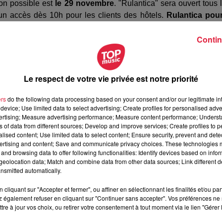
ion possible est
le 29 novembre
. "Rulantica" sera ouvert tous 
un accès dès 10h pour les clients des hôtels.
Rulantica pou
 raison qu’il est préférable d’acheter son billet en ligne.
Contin
me si vous y étiez ! ðŸ’¦ Vivez l'attraction
#VinterRytt
de
Ÿ˜
pic.twitter.com/dZuRN0Abnl
Le respect de votre vie privée est notre priorité
ers
do the following data processing based on your consent and/or our legitimate int
device; Use limited data to select advertising; Create profiles for personalised adver
vertising; Measure advertising performance; Measure content performance; Unders
ns of data from different sources; Develop and improve services; Create profiles to 
alised content; Use limited data to select content; Ensure security, prevent and detect
ertising and content; Save and communicate privacy choices. These technologies
and browsing data to offer following functionalities: Identify devices based on infor
eolocation data; Match and combine data from other data sources; Link different de
nsmitted automatically.
cliquant sur "Accepter et fermer", ou affiner en sélectionnant les finalités et/ou pa
 également refuser en cliquant sur "Continuer sans accepter". Vos préférences ne 
tre à jour vos choix, ou retirer votre consentement à tout moment via le lien "Gérer 