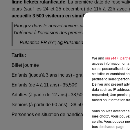
ligne
tickets.rulantica.de
. La première date de réservat
jours (sauf les 24 et 25 décembre) de 11h à 22h avec 
accueillir 3 500 visiteurs en simultané, c’est pour cette
Plongez dans le nouvel univers aquatique
#Rulantica
com
l'intérieur à l'occasion des premiers tests du toboggan ! ð
— Rulantica FR ðŸ’¦ (@RulanticaFR)
August 31, 2019
Tarifs
:
We and
our (447) partn
access information on a 
Billet journée
select personalised ad
statistics or combinatio
Enfants (jusqu'à 3 ans inclus) - gratuit
profiles to select person
Deliver and present adv
Enfants (de 4 à 11 ans) - 35,50€
data such as IP address 
requested; Use precise g
Adultes (à partir de 12 ans) - 38,50€
based on information tra
Seniors (à partir de 60 ans) - 38,50€
Vous pouvez accepter en 
Personnes en situation de handicap - 35,50€
mes choix". Vous pouvez
ce site. Vous pouvez met
bas de chaque page.