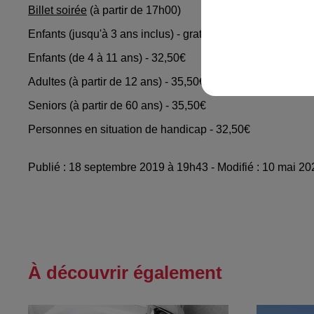
Billet soirée
(à partir de 17h00)
Enfants (jusqu'à 3 ans inclus) - gratuit
Enfants (de 4 à 11 ans) - 32,50€
Adultes (à partir de 12 ans) - 35,50€
Seniors (à partir de 60 ans) - 35,50€
Personnes en situation de handicap - 32,50€
Publié : 18 septembre 2019 à 19h43 - Modifié : 10 mai 2
À découvrir également