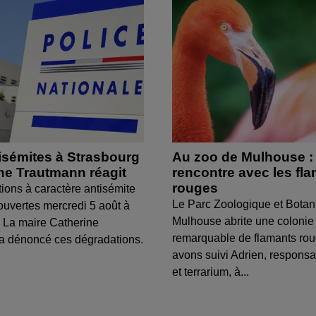
isémites à Strasbourg
Au zoo de Mulhouse :
ine Trautmann réagit
rencontre avec les fl
rouges
tions à caractère antisémite
Le Parc Zoologique et Botan
ouvertes mercredi 5 août à
Mulhouse abrite une colonie
 La maire Catherine
remarquable de flamants ro
a dénoncé ces dégradations.
avons suivi Adrien, respons
et terrarium, à...