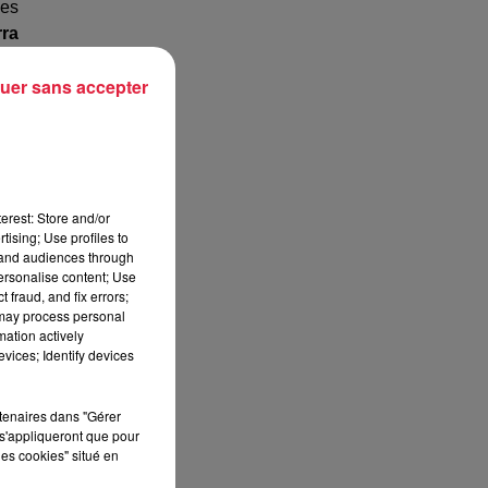
les
rra
uer sans accepter
erest: Store and/or
tising; Use profiles to
tand audiences through
personalise content; Use
 fraud, and fix errors;
 may process personal
mation actively
vices; Identify devices
rtenaires dans "Gérer
s'appliqueront que pour
les cookies" situé en