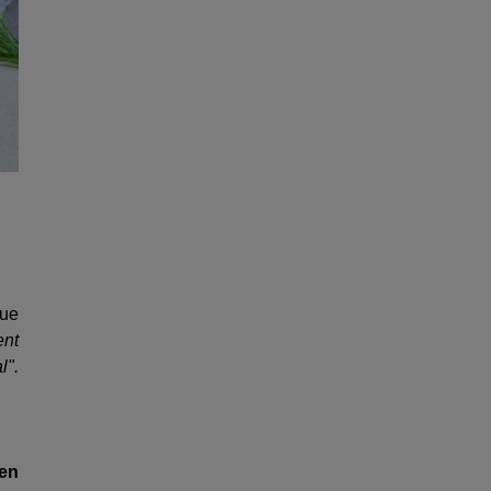
que
ent
l".
 en