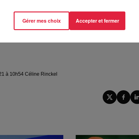
Gérer mes choix
Accepter et fermer
021 à 10h54 Céline Rinckel