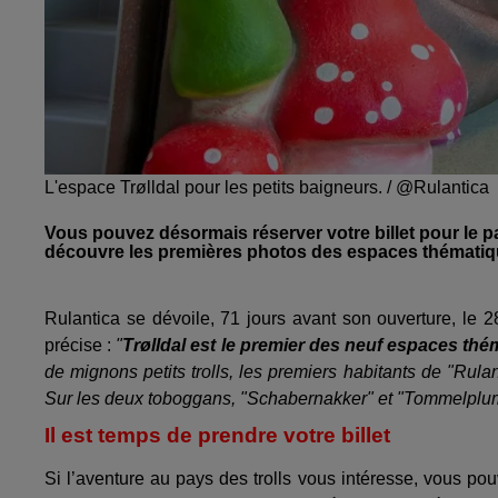
L'espace Trølldal pour les petits baigneurs. / @Rulantica
Vous pouvez désormais réserver votre billet pour le p
découvre les premières photos des espaces thématiq
Rulantica se dévoile, 71 jours avant son ouverture, l
précise :
"
Trølldal est le premier des neuf espaces th
de mignons petits trolls, les premiers habitants de "Rulant
Sur les deux toboggans, "Schabernakker" et "Tommelplums
Il est temps de prendre votre billet
Si l’aventure au pays des trolls vous intéresse, vous pou