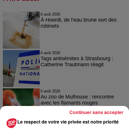
6 août 2026
À Hoerdt, de l’eau brune sort des
robinets
6 août 2026
Tags antisémites à Strasbourg :
Catherine Trautmann réagit
6 août 2026
Au zoo de Mulhouse : rencontre
avec les flamants rouges
Continuer sans accepter
Le respect de votre vie privée est notre priorité