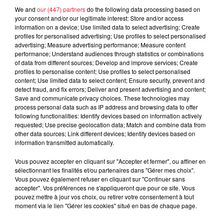
We and
our (447) partners
do the following data processing based on
your consent and/or our legitimate interest: Store and/or access
À découvrir également
information on a device; Use limited data to select advertising; Create
profiles for personalised advertising; Use profiles to select personalised
advertising; Measure advertising performance; Measure content
performance; Understand audiences through statistics or combinations
of data from different sources; Develop and improve services; Create
profiles to personalise content; Use profiles to select personalised
content; Use limited data to select content; Ensure security, prevent and
detect fraud, and fix errors; Deliver and present advertising and content;
Save and communicate privacy choices. These technologies may
process personal data such as IP address and browsing data to offer
following functionalities: Identify devices based on information actively
requested; Use precise geolocation data; Match and combine data from
other data sources; Link different devices; Identify devices based on
information transmitted automatically.
Vous pouvez accepter en cliquant sur "Accepter et fermer", ou affiner en
sélectionnant les finalités et/ou partenaires dans "Gérer mes choix".
Vous pouvez également refuser en cliquant sur "Continuer sans
accepter". Vos préférences ne s'appliqueront que pour ce site. Vous
pouvez mettre à jour vos choix, ou retirer votre consentement à tout
moment via le lien "Gérer les cookies" situé en bas de chaque page.
À Hoerdt, de l’eau brune sort des robinets