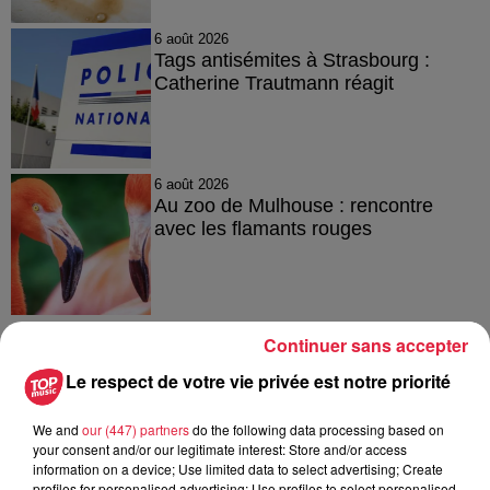
6 août 2026
Tags antisémites à Strasbourg :
Catherine Trautmann réagit
6 août 2026
Au zoo de Mulhouse : rencontre
avec les flamants rouges
Continuer sans accepter
Le respect de votre vie privée est notre priorité
À découvrir également
We and
our (447) partners
do the following data processing based on
your consent and/or our legitimate interest: Store and/or access
information on a device; Use limited data to select advertising; Create
profiles for personalised advertising; Use profiles to select personalised