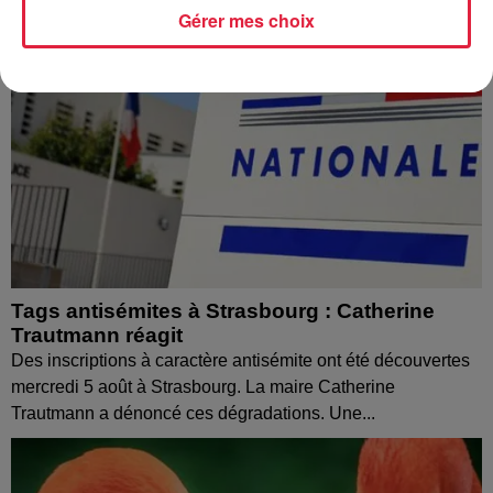
Gérer mes choix
Tags antisémites à Strasbourg : Catherine
Trautmann réagit
Des inscriptions à caractère antisémite ont été découvertes
mercredi 5 août à Strasbourg. La maire Catherine
Trautmann a dénoncé ces dégradations. Une...