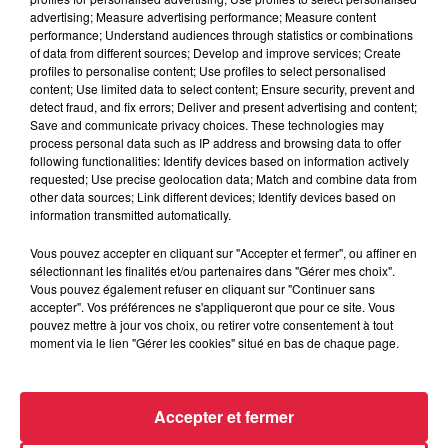
advertising; Measure advertising performance; Measure content
performance; Understand audiences through statistics or combinations
of data from different sources; Develop and improve services; Create
profiles to personalise content; Use profiles to select personalised
content; Use limited data to select content; Ensure security, prevent and
detect fraud, and fix errors; Deliver and present advertising and content;
Save and communicate privacy choices. These technologies may
process personal data such as IP address and browsing data to offer
following functionalities: Identify devices based on information actively
requested; Use precise geolocation data; Match and combine data from
other data sources; Link different devices; Identify devices based on
information transmitted automatically.
Vous pouvez accepter en cliquant sur "Accepter et fermer", ou affiner en
sélectionnant les finalités et/ou partenaires dans "Gérer mes choix".
Vous pouvez également refuser en cliquant sur "Continuer sans
À Hoerdt, de l’eau brune sort des robinets
accepter". Vos préférences ne s'appliqueront que pour ce site. Vous
Depuis plusieurs jours, des habitants de Hoerdt ont vu de
pouvez mettre à jour vos choix, ou retirer votre consentement à tout
l’eau brune s’écouler de leurs robinets. Face aux
moment via le lien "Gérer les cookies" situé en bas de chaque page.
nombreuses interrogations, la municipalité a pris...
Accepter et fermer