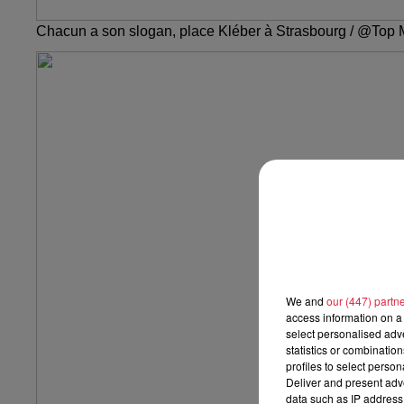
Chacun a son slogan, place Kléber à Strasbourg / @Top 
We and
our (447) partn
access information on a 
select personalised ad
statistics or combinatio
profiles to select person
Deliver and present adv
data such as IP address 