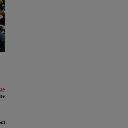
sse
ire
edi