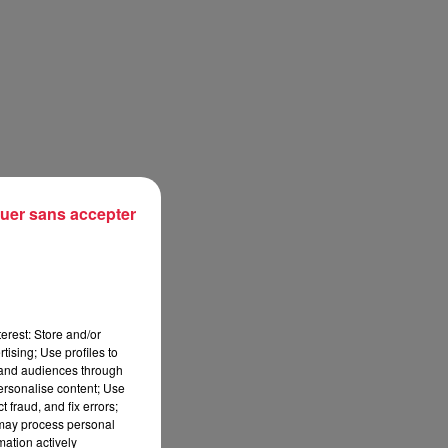
uer sans accepter
erest: Store and/or
tising; Use profiles to
tand audiences through
personalise content; Use
 fraud, and fix errors;
 may process personal
mation actively