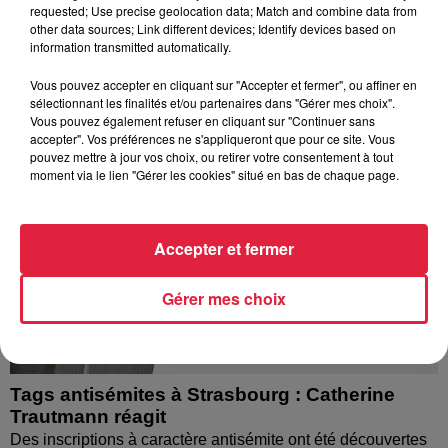
l’eau brune s’écouler de leurs robinets. Face aux
requested; Use precise geolocation data; Match and combine data from
other data sources; Link different devices; Identify devices based on
nombreuses interrogations, la municipalité a pris...
information transmitted automatically.
Vous pouvez accepter en cliquant sur "Accepter et fermer", ou affiner en
sélectionnant les finalités et/ou partenaires dans "Gérer mes choix".
Vous pouvez également refuser en cliquant sur "Continuer sans
accepter". Vos préférences ne s'appliqueront que pour ce site. Vous
pouvez mettre à jour vos choix, ou retirer votre consentement à tout
moment via le lien "Gérer les cookies" situé en bas de chaque page.
Accepter et fermer
Gérer mes choix
Tags antisémites à Strasbourg : Catherine
Trautmann réagit
Des inscriptions à caractère antisémite ont été découvertes