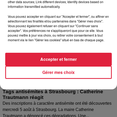
other data sources; Link different devices; Identify devices based on
information transmitted automatically.
Vous pouvez accepter en cliquant sur "Accepter et fermer", ou affiner en
sélectionnant les finalités et/ou partenaires dans "Gérer mes choix".
Vous pouvez également refuser en cliquant sur "Continuer sans
accepter". Vos préférences ne s'appliqueront que pour ce site. Vous
pouvez mettre à jour vos choix, ou retirer votre consentement à tout
moment via le lien "Gérer les cookies" situé en bas de chaque page.
Accepter et fermer
Gérer mes choix
Tags antisémites à Strasbourg : Catherine
Trautmann réagit
Des inscriptions à caractère antisémite ont été découvertes
mercredi 5 août à Strasbourg. La maire Catherine
Trautmann a dénoncé ces dégradations. Une...