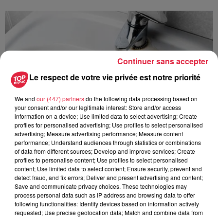
Continuer sans accepter
Le respect de votre vie privée est notre priorité
We and
our (447) partners
do the following data processing based on
your consent and/or our legitimate interest: Store and/or access
information on a device; Use limited data to select advertising; Create
profiles for personalised advertising; Use profiles to select personalised
advertising; Measure advertising performance; Measure content
performance; Understand audiences through statistics or combinations
of data from different sources; Develop and improve services; Create
profiles to personalise content; Use profiles to select personalised
content; Use limited data to select content; Ensure security, prevent and
À Hoerdt, de l’eau brune sort des robinets
detect fraud, and fix errors; Deliver and present advertising and content;
Save and communicate privacy choices. These technologies may
Depuis plusieurs jours, des habitants de Hoerdt ont vu de
process personal data such as IP address and browsing data to offer
l’eau brune s’écouler de leurs robinets. Face aux
following functionalities: Identify devices based on information actively
nombreuses interrogations, la municipalité a pris...
requested; Use precise geolocation data; Match and combine data from