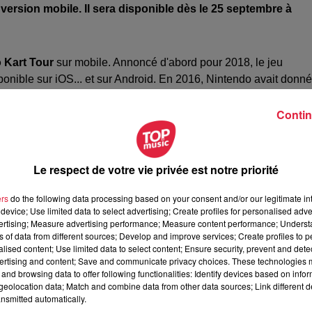
version mobile. Il sera disponible dès le 25 septembre à
 Kart Tour
sur mobile. Annoncé d'abord pour 2018, le jeu
isponible sur iOS... et sur Android. En 2016, Nintendo avait donné
 pas le cas cette fois-ci.
Contin
lesâ€¯ :
des courses sur un circuit rempli de pièges
pour
Le respect de votre vie privée est notre priorité
nipuler son kart rien qu'avec ses doigts. Mais Nintendo y a
ers
do the following data processing based on your consent and/or our legitimate int
matique
. Il suffit donc de diriger la voiture et de gérer les objets à
device; Use limited data to select advertising; Create profiles for personalised adver
vertising; Measure advertising performance; Measure content performance; Unders
ns of data from different sources; Develop and improve services; Create profiles to 
tez obtenir plus de personnages, il faudra payer.
alised content; Use limited data to select content; Ensure security, prevent and detect
ertising and content; Save and communicate privacy choices. These technologies
and browsing data to offer following functionalities: Identify devices based on infor
021 à 10h54 Rédaction
eolocation data; Match and combine data from other data sources; Link different de
nsmitted automatically.