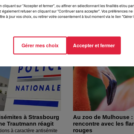
cliquant sur "Accepter et fermer", ou affiner en sélectionnant les finalités et/ou pa
 également refuser en cliquant sur "Continuer sans accepter". Vos préférences ne 
tre à jour vos choix, ou retirer votre consentement à tout moment via le lien "Gérer 
Gérer mes choix
Accepter et fermer
isémites à Strasbourg
Au zoo de Mulhouse :
ine Trautmann réagit
rencontre avec les fl
rouges
tions à caractère antisémite