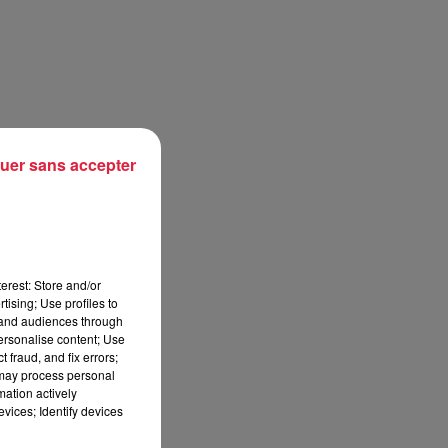
uer sans accepter
erest: Store and/or
tising; Use profiles to
tand audiences through
personalise content; Use
 fraud, and fix errors;
 may process personal
mation actively
vices; Identify devices