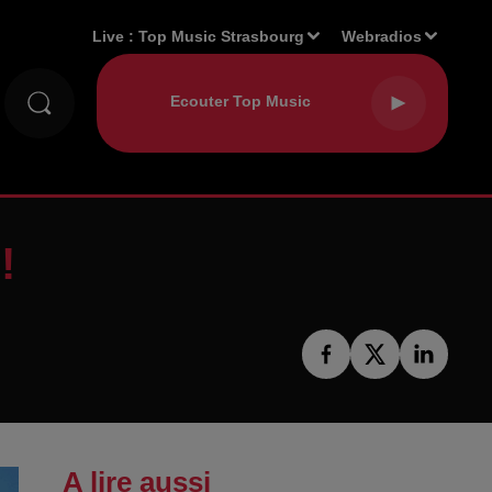
Live :
Top Music Strasbourg
Webradios
!
A lire aussi