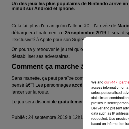
Un des jeux les plus populaires de Nintendo arrive en 
minuit sur Android et Iphone.
Cela fait plus d'un an qu'on l'attend â€¯: l'arrivée de
Mario
débarquera finalement ce
25 septembre 2019
. Il sera d
l'exclusivité à Apple pour son Super Mario Run. Ca ne sera
On pourra y retrouver le jeu tel qu'on le connaît sur conso
déstabiliser ses adversaires.
Comment ça marche â€¯?
Sans manette, ça peut paraître compliqué ou bizarre de ma
We and
our (447) partn
pensé â€¯! Les personnages
accélèrent de façon auto
access information on a 
lancer sur la route.
select personalised ad
statistics or combinatio
Le jeu sera disponible
gratuitement
, mais si vous souhai
profiles to select person
Deliver and present adv
data such as IP address 
Publié : 24 septembre 2019 à 12h15 - Modifié : 10 mai 2
requested; Use precise g
based on information tra