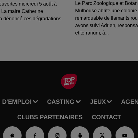
Le Parc Zoologique et Botan
ouvertes mercredi 5 août à
Mulhouse abrite une colonie
 La maire Catherine
remarquable de flamants ro
a dénoncé ces dégradations.
avons suivi Adrien, respons
et terrarium, à...
 D'EMPLOI
CASTING
JEUX
AGE
CLUBS PARTENAIRES
CONTACT