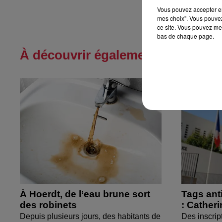
Vous pouvez accepter en 
mes choix". Vous pouvez
ce site. Vous pouvez met
bas de chaque page.
À découvrir également
À Hoerdt, de l’eau brune sort
Tags ant
des robinets
: Cather
Depuis plusieurs jours, des habitants de
Des inscrip