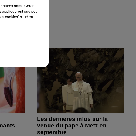
rtenaires dans "Gérer
s'appliqueront que pour
les cookies" situé en
Les dernières infos sur la
amants
venue du pape à Metz en
septembre