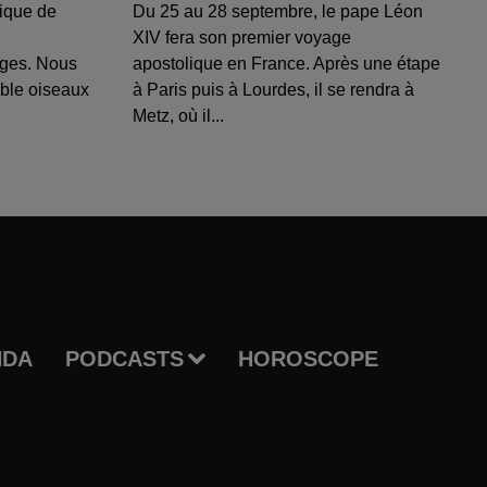
ique de
Du 25 au 28 septembre, le pape Léon
XIV fera son premier voyage
uges. Nous
apostolique en France. Après une étape
able oiseaux
à Paris puis à Lourdes, il se rendra à
Metz, où il...
NDA
PODCASTS
HOROSCOPE