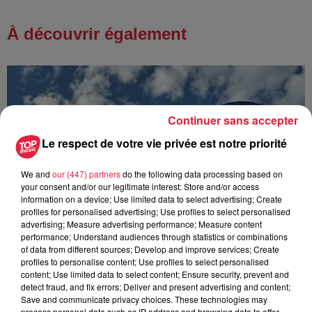
À découvrir également
Continuer sans accepter
Le respect de votre vie privée est notre priorité
We and
our (447) partners
do the following data processing based on
your consent and/or our legitimate interest: Store and/or access
information on a device; Use limited data to select advertising; Create
profiles for personalised advertising; Use profiles to select personalised
advertising; Measure advertising performance; Measure content
performance; Understand audiences through statistics or combinations
of data from different sources; Develop and improve services; Create
profiles to personalise content; Use profiles to select personalised
content; Use limited data to select content; Ensure security, prevent and
detect fraud, and fix errors; Deliver and present advertising and content;
Save and communicate privacy choices. These technologies may
Europa-Park : des précisons sur l’après Euro-
process personal data such as IP address and browsing data to offer