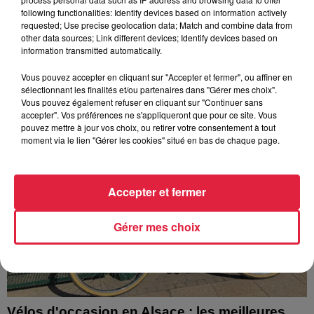
Mir
following functionalities: Identify devices based on information actively
Pendant trois décennies, l'Euro-Mir a fait tourner les têtes
requested; Use precise geolocation data; Match and combine data from
other data sources; Link different devices; Identify devices based on
des visiteurs. La mythique montagne russe s'apprête
information transmitted automatically.
désormais à disparaître du paysage du parc...
Vous pouvez accepter en cliquant sur "Accepter et fermer", ou affiner en
sélectionnant les finalités et/ou partenaires dans "Gérer mes choix".
Vous pouvez également refuser en cliquant sur "Continuer sans
accepter". Vos préférences ne s'appliqueront que pour ce site. Vous
pouvez mettre à jour vos choix, ou retirer votre consentement à tout
moment via le lien "Gérer les cookies" situé en bas de chaque page.
Accepter et fermer
Gérer mes choix
Vélos d'occasion en Alsace : les meilleures