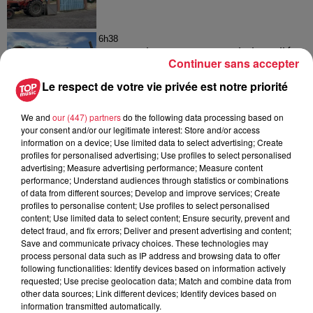
6h38
Les sentiers poussettes de la Vallée
Continuer sans accepter
de Villé
Le respect de votre vie privée est notre priorité
We and
our (447) partners
do the following data processing based on
your consent and/or our legitimate interest: Store and/or access
6 août 2026
information on a device; Use limited data to select advertising; Create
À Hoerdt, de l’eau brune sort des
profiles for personalised advertising; Use profiles to select personalised
robinets
advertising; Measure advertising performance; Measure content
performance; Understand audiences through statistics or combinations
of data from different sources; Develop and improve services; Create
profiles to personalise content; Use profiles to select personalised
content; Use limited data to select content; Ensure security, prevent and
detect fraud, and fix errors; Deliver and present advertising and content;
Save and communicate privacy choices. These technologies may
process personal data such as IP address and browsing data to offer
À découvrir également
following functionalities: Identify devices based on information actively
requested; Use precise geolocation data; Match and combine data from
other data sources; Link different devices; Identify devices based on
information transmitted automatically.