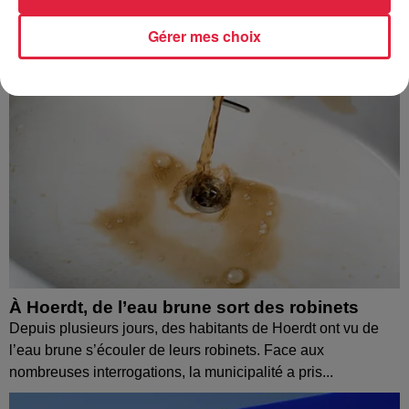
Gérer mes choix
À Hoerdt, de l’eau brune sort des robinets
Depuis plusieurs jours, des habitants de Hoerdt ont vu de
l’eau brune s’écouler de leurs robinets. Face aux
nombreuses interrogations, la municipalité a pris...