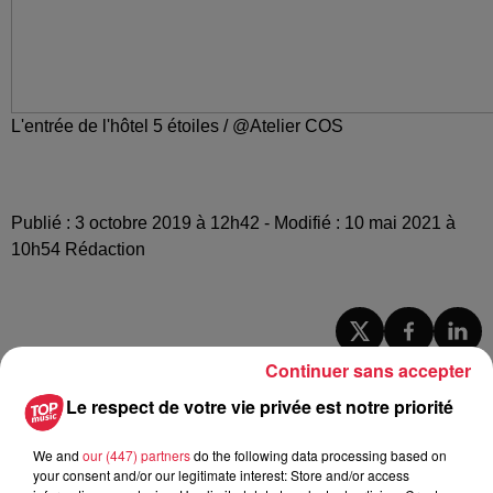
L'entrée de l'hôtel 5 étoiles / @Atelier COS
Publié : 3 octobre 2019 à 12h42 - Modifié : 10 mai 2021 à
10h54 Rédaction
A lire aussi
Continuer sans accepter
Le respect de votre vie privée est notre priorité
6 août 2026
À Hoerdt, de l’eau brune sort des
We and
our (447) partners
do the following data processing based on
robinets
your consent and/or our legitimate interest: Store and/or access