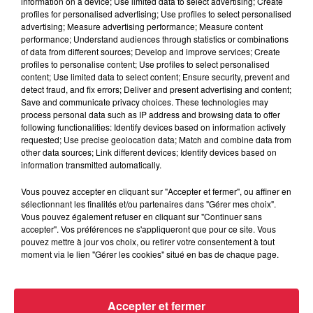
information on a device; Use limited data to select advertising; Create
profiles for personalised advertising; Use profiles to select personalised
advertising; Measure advertising performance; Measure content
performance; Understand audiences through statistics or combinations
of data from different sources; Develop and improve services; Create
6 août 2026
profiles to personalise content; Use profiles to select personalised
Tags antisémites à Strasbourg :
content; Use limited data to select content; Ensure security, prevent and
Catherine Trautmann réagit
detect fraud, and fix errors; Deliver and present advertising and content;
Save and communicate privacy choices. These technologies may
process personal data such as IP address and browsing data to offer
following functionalities: Identify devices based on information actively
requested; Use precise geolocation data; Match and combine data from
6 août 2026
other data sources; Link different devices; Identify devices based on
Au zoo de Mulhouse : rencontre
information transmitted automatically.
avec les flamants rouges
Vous pouvez accepter en cliquant sur "Accepter et fermer", ou affiner en
sélectionnant les finalités et/ou partenaires dans "Gérer mes choix".
Vous pouvez également refuser en cliquant sur "Continuer sans
accepter". Vos préférences ne s'appliqueront que pour ce site. Vous
pouvez mettre à jour vos choix, ou retirer votre consentement à tout
moment via le lien "Gérer les cookies" situé en bas de chaque page.
À découvrir également
Accepter et fermer