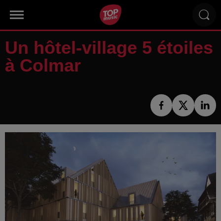
Un hôtel-village 5 étoiles
à Colmar