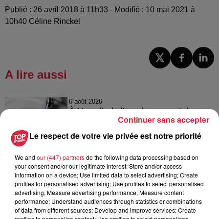
Publié : 26 avril 2018 à 11h33 - Modifié : 10 mai 2021 à
10h40 Céline Rinckel
A lire aussi
6 août 2026
À Hoerdt, de l’eau brune sort des
Continuer sans accepter
robinets
Le respect de votre vie privée est notre priorité
We and
our (447) partners
do the following data processing based on
your consent and/or our legitimate interest: Store and/or access
6 août 2026
information on a device; Use limited data to select advertising; Create
Tags antisémites à Strasbourg :
profiles for personalised advertising; Use profiles to select personalised
Catherine Trautmann réagit
advertising; Measure advertising performance; Measure content
performance; Understand audiences through statistics or combinations
of data from different sources; Develop and improve services; Create
profiles to personalise content; Use profiles to select personalised