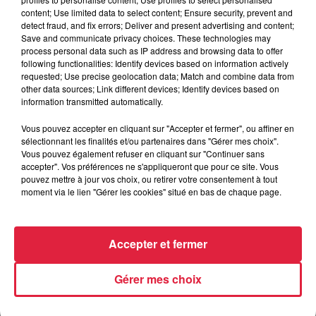
content; Use limited data to select content; Ensure security, prevent and
6 août 2026
detect fraud, and fix errors; Deliver and present advertising and content;
Au zoo de Mulhouse : rencontre
Save and communicate privacy choices. These technologies may
avec les flamants rouges
process personal data such as IP address and browsing data to offer
following functionalities: Identify devices based on information actively
requested; Use precise geolocation data; Match and combine data from
other data sources; Link different devices; Identify devices based on
information transmitted automatically.
Vous pouvez accepter en cliquant sur "Accepter et fermer", ou affiner en
sélectionnant les finalités et/ou partenaires dans "Gérer mes choix".
À découvrir également
Vous pouvez également refuser en cliquant sur "Continuer sans
accepter". Vos préférences ne s'appliqueront que pour ce site. Vous
pouvez mettre à jour vos choix, ou retirer votre consentement à tout
moment via le lien "Gérer les cookies" situé en bas de chaque page.
Accepter et fermer
Gérer mes choix