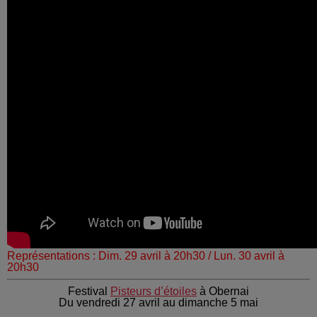
Représentations : Dim. 29 avril à 20h30 / Lun. 30 avril à
20h30
Festival
Pisteurs d’étoiles
à Obernai
Du vendredi 27 avril au dimanche 5 mai