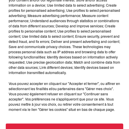
information on a device; Use limited data to select advertising; Create
profiles for personalised advertising; Use profiles to select personalised
advertising; Measure advertising performance; Measure content
performance; Understand audiences through statistics or combinations
of data from different sources; Develop and improve services; Create
profiles to personalise content; Use profiles to select personalised
content; Use limited data to select content; Ensure security, prevent and
detect fraud, and fix errors; Deliver and present advertising and content;
Save and communicate privacy choices. These technologies may
process personal data such as IP address and browsing data to offer
following functionalities: Identify devices based on information actively
requested; Use precise geolocation data; Match and combine data from
other data sources; Link different devices; Identify devices based on
information transmitted automatically.
Vous pouvez accepter en cliquant sur "Accepter et fermer", ou affiner en
sélectionnant les finalités et/ou partenaires dans "Gérer mes choix".
Vous pouvez également refuser en cliquant sur "Continuer sans
accepter". Vos préférences ne s'appliqueront que pour ce site. Vous
pouvez mettre à jour vos choix, ou retirer votre consentement à tout
À Hoerdt, de l’eau brune sort des robinets
moment via le lien "Gérer les cookies" situé en bas de chaque page.
Depuis plusieurs jours, des habitants de Hoerdt ont vu de
l’eau brune s’écouler de leurs robinets. Face aux
nombreuses interrogations, la municipalité a pris...