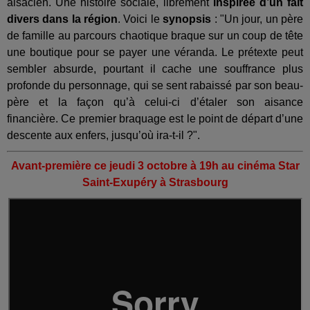
alsacien. Une histoire sociale, librement
inspirée d’un fait
divers dans la région
. Voici le
synopsis
: "Un jour, un père
de famille au parcours chaotique braque sur un coup de tête
une boutique pour se payer une véranda. Le prétexte peut
sembler absurde, pourtant il cache une souffrance plus
profonde du personnage, qui se sent rabaissé par son beau-
père et la façon qu’à celui-ci d’étaler son aisance
financière. Ce premier braquage est le point de départ d’une
descente aux enfers, jusqu’où ira-t-il ?".
Avant-première ce jeudi 3 octobre à 19h au cinéma Star
Saint-Exupéry à Strasbourg