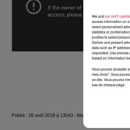
We and
our (447) partn
access information on a 
select personalised ad
statistics or combinatio
profiles to select person
Deliver and present adv
data such as IP address 
requested; Use precise g
based on information tra
Vous pouvez accepter en 
mes choix". Vous pouvez
ce site. Vous pouvez met
bas de chaque page.
Publié : 26 avril 2018 à 13h43 - Modifié : 10 mai 2021 à