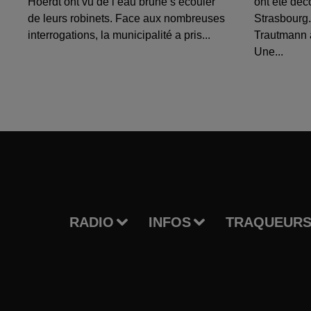
Hoerdt ont vu de l’eau brune s’écouler
ont été déc
de leurs robinets. Face aux nombreuses
Strasbourg.
interrogations, la municipalité a pris...
Trautmann 
Une...
RADIO
INFOS
TRAQUEURS