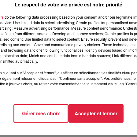
Le respect de votre vie privée est notre priorité
ers
do the following data processing based on your consent and/or our legitimate int
device; Use limited data to select advertising; Create profiles for personalised adver
vertising; Measure advertising performance; Measure content performance; Unders
ns of data from different sources; Develop and improve services; Create profiles to 
alised content; Use limited data to select content; Ensure security, prevent and detect
ertising and content; Save and communicate privacy choices. These technologies
and browsing data to offer following functionalities: Identify devices based on infor
eolocation data; Match and combine data from other data sources; Link different de
nsmitted automatically.
cliquant sur "Accepter et fermer", ou affiner en sélectionnant les finalités et/ou pa
 également refuser en cliquant sur "Continuer sans accepter". Vos préférences ne 
tre à jour vos choix, ou retirer votre consentement à tout moment via le lien "Gérer 
Gérer mes choix
Accepter et fermer
 10h38 Anne-Sophie Martin