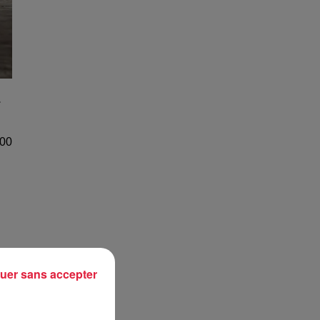
.
000
uer sans accepter