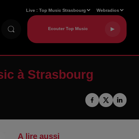
Live :
Top Music Strasbourg
Webradios
sic à Strasbourg
A lire aussi