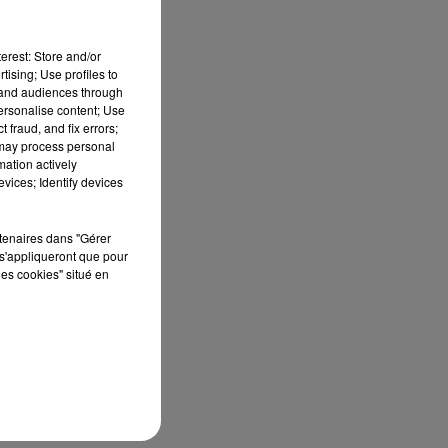
erest: Store and/or
tising; Use profiles to
tand audiences through
personalise content; Use
 fraud, and fix errors;
 may process personal
mation actively
vices; Identify devices
rtenaires dans "Gérer
s'appliqueront que pour
les cookies" situé en