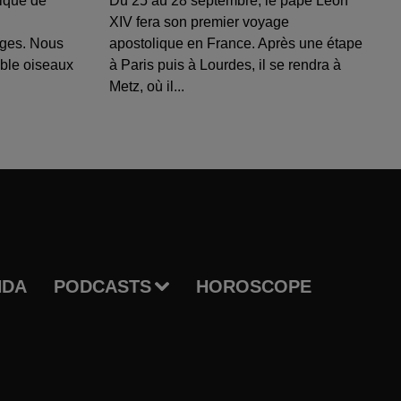
ique de
Du 25 au 28 septembre, le pape Léon
XIV fera son premier voyage
uges. Nous
apostolique en France. Après une étape
able oiseaux
à Paris puis à Lourdes, il se rendra à
Metz, où il...
NDA
PODCASTS
HOROSCOPE