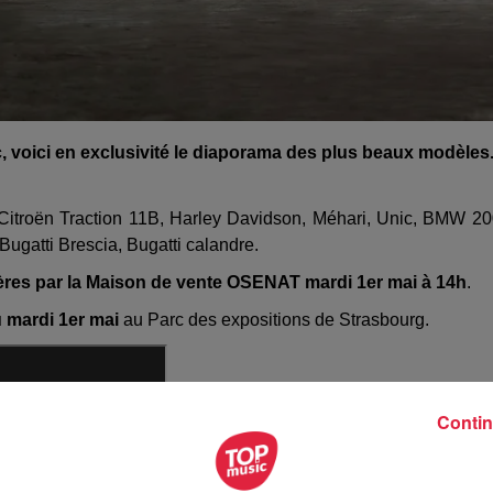
, voici en exclusivité le diaporama des plus beaux modèles
r, Citroën Traction 11B, Harley Davidson, Méhari, Unic, BMW 2
ugatti Brescia, Bugatti calandre.
ères par la Maison de vente OSENAT mardi 1er mai à 14h
.
u mardi 1er mai
au Parc des expositions de Strasbourg.
Contin