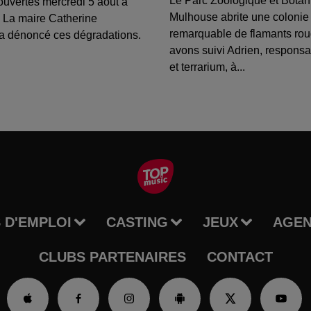
Le Parc Zoologique et Botan
ouvertes mercredi 5 août à
Mulhouse abrite une colonie
 La maire Catherine
remarquable de flamants ro
a dénoncé ces dégradations.
avons suivi Adrien, respons
et terrarium, à...
 D'EMPLOI
CASTING
JEUX
AGE
CLUBS PARTENAIRES
CONTACT