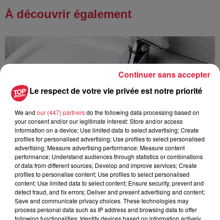
À découvrir également
Continuer sans accepter
Le respect de votre vie privée est notre priorité
We and
our (447) partners
do the following data processing based on
your consent and/or our legitimate interest: Store and/or access
information on a device; Use limited data to select advertising; Create
profiles for personalised advertising; Use profiles to select personalised
advertising; Measure advertising performance; Measure content
performance; Understand audiences through statistics or combinations
of data from different sources; Develop and improve services; Create
profiles to personalise content; Use profiles to select personalised
content; Use limited data to select content; Ensure security, prevent and
detect fraud, and fix errors; Deliver and present advertising and content;
Save and communicate privacy choices. These technologies may
À Hoerdt, de l’eau brune sort des robinets
process personal data such as IP address and browsing data to offer
Depuis plusieurs jours, des habitants de Hoerdt ont vu de
following functionalities: Identify devices based on information actively