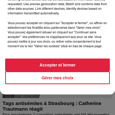
l’eau brune s’écouler de leurs robinets. Face aux
requested; Use precise geolocation data; Match and combine data from
other data sources; Link different devices; Identify devices based on
nombreuses interrogations, la municipalité a pris...
information transmitted automatically.
Vous pouvez accepter en cliquant sur "Accepter et fermer", ou affiner en
sélectionnant les finalités et/ou partenaires dans "Gérer mes choix".
Vous pouvez également refuser en cliquant sur "Continuer sans
accepter". Vos préférences ne s'appliqueront que pour ce site. Vous
pouvez mettre à jour vos choix, ou retirer votre consentement à tout
moment via le lien "Gérer les cookies" situé en bas de chaque page.
Accepter et fermer
Gérer mes choix
Tags antisémites à Strasbourg : Catherine
Trautmann réagit
Des inscriptions à caractère antisémite ont été découvertes