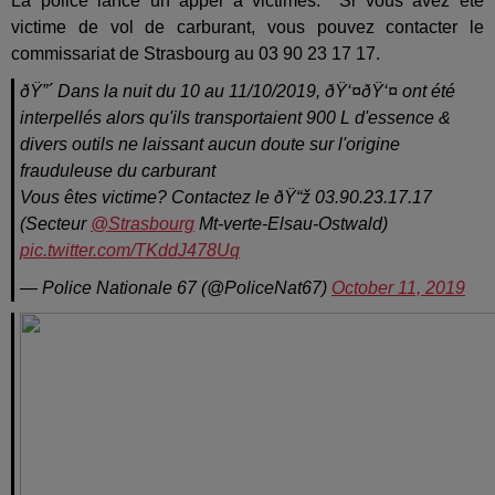
La police lance un appel à victimes. Si vous avez été
victime de vol de carburant, vous pouvez contacter le
commissariat de Strasbourg au 03 90 23 17 17.
ðŸ”´ Dans la nuit du 10 au 11/10/2019, ðŸ‘¤ðŸ‘¤ ont été
interpellés alors qu'ils transportaient 900 L d'essence &
divers outils ne laissant aucun doute sur l'origine
frauduleuse du carburant
Vous êtes victime? Contactez le ðŸ“ž 03.90.23.17.17
(Secteur
@Strasbourg
Mt-verte-Elsau-Ostwald)
pic.twitter.com/TKddJ478Uq
— Police Nationale 67 (@PoliceNat67)
October 11, 2019