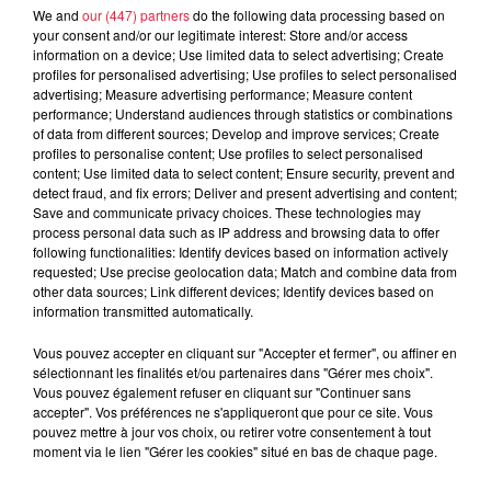
We and
our (447) partners
do the following data processing based on
your consent and/or our legitimate interest: Store and/or access
À découvrir également
information on a device; Use limited data to select advertising; Create
profiles for personalised advertising; Use profiles to select personalised
advertising; Measure advertising performance; Measure content
performance; Understand audiences through statistics or combinations
of data from different sources; Develop and improve services; Create
profiles to personalise content; Use profiles to select personalised
content; Use limited data to select content; Ensure security, prevent and
detect fraud, and fix errors; Deliver and present advertising and content;
Save and communicate privacy choices. These technologies may
process personal data such as IP address and browsing data to offer
following functionalities: Identify devices based on information actively
requested; Use precise geolocation data; Match and combine data from
other data sources; Link different devices; Identify devices based on
information transmitted automatically.
Vous pouvez accepter en cliquant sur "Accepter et fermer", ou affiner en
sélectionnant les finalités et/ou partenaires dans "Gérer mes choix".
Vous pouvez également refuser en cliquant sur "Continuer sans
accepter". Vos préférences ne s'appliqueront que pour ce site. Vous
pouvez mettre à jour vos choix, ou retirer votre consentement à tout
moment via le lien "Gérer les cookies" situé en bas de chaque page.
À Hoerdt, de l’eau brune sort des robinets