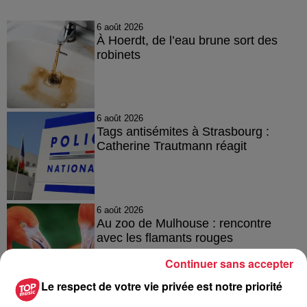
6 août 2026
À Hoerdt, de l’eau brune sort des
robinets
6 août 2026
Tags antisémites à Strasbourg :
Catherine Trautmann réagit
6 août 2026
Au zoo de Mulhouse : rencontre
avec les flamants rouges
Continuer sans accepter
Le respect de votre vie privée est notre priorité