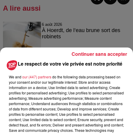
A lire aussi
6 août 2026
À Hoerdt, de l’eau brune sort des
robinets
Continuer sans accepter
Le respect de votre vie privée est notre priorité
6 août 2026
Tags antisémites à Strasbourg :
Catherine Trautmann réagit
We and
our (447) partners
do the following data processing based on
your consent and/or our legitimate interest: Store and/or access
information on a device; Use limited data to select advertising; Create
profiles for personalised advertising; Use profiles to select personalised
advertising; Measure advertising performance; Measure content
performance; Understand audiences through statistics or combinations
6 août 2026
of data from different sources; Develop and improve services; Create
Au zoo de Mulhouse : rencontre
profiles to personalise content; Use profiles to select personalised
avec les flamants rouges
content; Use limited data to select content; Ensure security, prevent and
detect fraud, and fix errors; Deliver and present advertising and content;
Save and communicate privacy choices. These technologies may