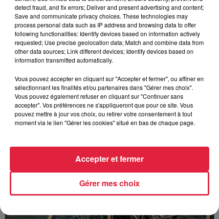
detect fraud, and fix errors; Deliver and present advertising and content;
Save and communicate privacy choices. These technologies may
process personal data such as IP address and browsing data to offer
following functionalities: Identify devices based on information actively
requested; Use precise geolocation data; Match and combine data from
Europa-Park : des précisons sur l’après Euro-
other data sources; Link different devices; Identify devices based on
Mir
information transmitted automatically.
Pendant trois décennies, l'Euro-Mir a fait tourner les têtes
des visiteurs. La mythique montagne russe s'apprête
Vous pouvez accepter en cliquant sur "Accepter et fermer", ou affiner en
sélectionnant les finalités et/ou partenaires dans "Gérer mes choix".
désormais à disparaître du paysage du parc...
Vous pouvez également refuser en cliquant sur "Continuer sans
accepter". Vos préférences ne s'appliqueront que pour ce site. Vous
pouvez mettre à jour vos choix, ou retirer votre consentement à tout
moment via le lien "Gérer les cookies" situé en bas de chaque page.
Accepter et fermer
Gérer mes choix