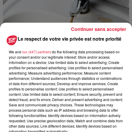
Continuer sans accepter
Le respect de votre vie privée est notre priorité
We and
our (447) partners
do the following data processing based on
your consent and/or our legitimate interest: Store and/or access
information on a device; Use limited data to select advertising; Create
profiles for personalised advertising; Use profiles to select personalised
advertising; Measure advertising performance; Measure content
performance; Understand audiences through statistics or combinations
of data from different sources; Develop and improve services; Create
profiles to personalise content; Use profiles to select personalised
À Hoerdt, de l’eau brune sort des robinets
content; Use limited data to select content; Ensure security, prevent and
Depuis plusieurs jours, des habitants de Hoerdt ont vu de
detect fraud, and fix errors; Deliver and present advertising and content;
Save and communicate privacy choices. These technologies may
l’eau brune s’écouler de leurs robinets. Face aux
process personal data such as IP address and browsing data to offer
nombreuses interrogations, la municipalité a pris...
following functionalities: Identify devices based on information actively
requested; Use precise geolocation data; Match and combine data from
other data sources; Link different devices; Identify devices based on
information transmitted automatically.