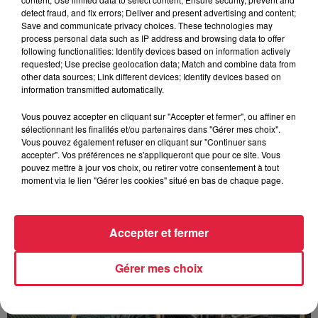
detect fraud, and fix errors; Deliver and present advertising and content;
Save and communicate privacy choices. These technologies may
process personal data such as IP address and browsing data to offer
following functionalities: Identify devices based on information actively
requested; Use precise geolocation data; Match and combine data from
Europa-Park : des précisons sur l’après Euro-
other data sources; Link different devices; Identify devices based on
Mir
information transmitted automatically.
Pendant trois décennies, l'Euro-Mir a fait tourner les têtes
Vous pouvez accepter en cliquant sur "Accepter et fermer", ou affiner en
des visiteurs. La mythique montagne russe s'apprête
sélectionnant les finalités et/ou partenaires dans "Gérer mes choix".
désormais à disparaître du paysage du parc...
Vous pouvez également refuser en cliquant sur "Continuer sans
accepter". Vos préférences ne s'appliqueront que pour ce site. Vous
pouvez mettre à jour vos choix, ou retirer votre consentement à tout
moment via le lien "Gérer les cookies" situé en bas de chaque page.
Accepter et fermer
Gérer mes choix