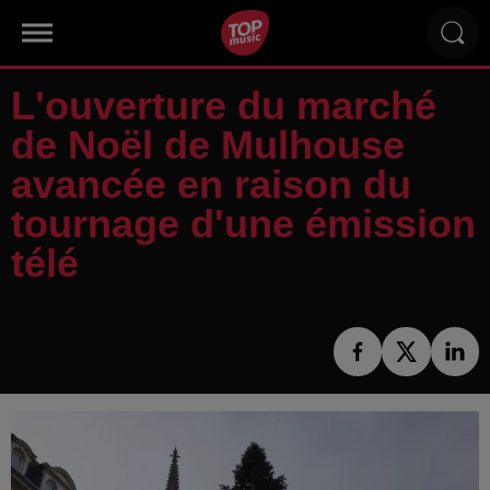
L'ouverture du marché
de Noël de Mulhouse
avancée en raison du
tournage d'une émission
télé