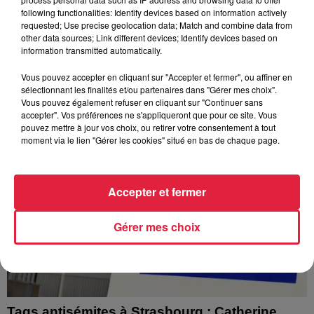
À Hoerdt, de l’eau brune sort des robinets
following functionalities: Identify devices based on information actively
Depuis plusieurs jours, des habitants de Hoerdt ont vu de
requested; Use precise geolocation data; Match and combine data from
other data sources; Link different devices; Identify devices based on
l’eau brune s’écouler de leurs robinets. Face aux
information transmitted automatically.
nombreuses interrogations, la municipalité a pris...
Vous pouvez accepter en cliquant sur "Accepter et fermer", ou affiner en
sélectionnant les finalités et/ou partenaires dans "Gérer mes choix".
Vous pouvez également refuser en cliquant sur "Continuer sans
accepter". Vos préférences ne s'appliqueront que pour ce site. Vous
pouvez mettre à jour vos choix, ou retirer votre consentement à tout
moment via le lien "Gérer les cookies" situé en bas de chaque page.
Accepter et fermer
Gérer mes choix
Tags antisémites à Strasbourg : Catherine