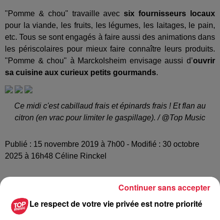
"Pomme & chou"
travaille avec
six fournisseurs locaux
pour la viande, les fruits, les légumes, les laitages, le pain,
etc. Tous se sont engagés à faire aussi des animations dans
les périscolaires pour mieux faire connaître leurs produits.
"Pomme & chou" à Marckolsheim envisage aussi d’
ouvrir
sa cuisine aux curieux petits gourmands
.
Ce midi c'est cabillaud frais et épinards frais ! Et flan au
citron (en vrac pour limiter le gaspillage). / @Top Music
Publié : 15 novembre 2019 à 7h00 - Modifié : 30 octobre
2025 à 16h48 Céline Rinckel
Continuer sans accepter
Le respect de votre vie privée est notre priorité
A lire aussi