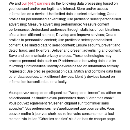
We and
our (447) partners
do the following data processing based on
your consent and/or our legitimate interest: Store and/or access
6 août 2026
information on a device; Use limited data to select advertising; Create
À Hoerdt, de l’eau brune sort des
profiles for personalised advertising; Use profiles to select personalised
robinets
advertising; Measure advertising performance; Measure content
performance; Understand audiences through statistics or combinations
of data from different sources; Develop and improve services; Create
profiles to personalise content; Use profiles to select personalised
content; Use limited data to select content; Ensure security, prevent and
6 août 2026
detect fraud, and fix errors; Deliver and present advertising and content;
Tags antisémites à Strasbourg :
Save and communicate privacy choices. These technologies may
Catherine Trautmann réagit
process personal data such as IP address and browsing data to offer
following functionalities: Identify devices based on information actively
requested; Use precise geolocation data; Match and combine data from
other data sources; Link different devices; Identify devices based on
information transmitted automatically.
6 août 2026
Vous pouvez accepter en cliquant sur "Accepter et fermer", ou affiner en
Au zoo de Mulhouse : rencontre
sélectionnant les finalités et/ou partenaires dans "Gérer mes choix".
avec les flamants rouges
Vous pouvez également refuser en cliquant sur "Continuer sans
accepter". Vos préférences ne s'appliqueront que pour ce site. Vous
pouvez mettre à jour vos choix, ou retirer votre consentement à tout
moment via le lien "Gérer les cookies" situé en bas de chaque page.