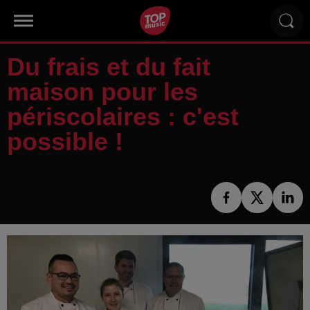
Du frais et du fait
maison pour les
périscolaires : c'est
possible !