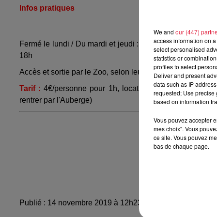
Infos pratiques
We and
our (447) partn
access information on a 
Fermé le lundi / Du mardi et jeudi : 15h-19h /
Mercredi : 
select personalised ad
18h
statistics or combinatio
profiles to select person
Accès et sortie par le Zoo, selon leurs horaires d’ouvertu
Deliver and present adv
data such as IP address 
Tarif :
4€/personne pour 1h, location des patins incluse
requested; Use precise g
rentrer par l'Auberge)
based on information tra
Vous pouvez accepter en 
mes choix". Vous pouvez
ce site. Vous pouvez met
Plus d'infos :
ht
bas de chaque page.
Publié : 14 novembre 2019 à 12h23 - Modifié : 10 mai 20