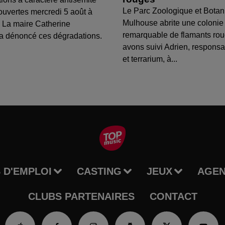
Le Parc Zoologique et Botan
ouvertes mercredi 5 août à
Mulhouse abrite une colonie
 La maire Catherine
remarquable de flamants ro
a dénoncé ces dégradations.
avons suivi Adrien, respons
et terrarium, à...
 D'EMPLOI
CASTING
JEUX
AGE
CLUBS PARTENAIRES
CONTACT