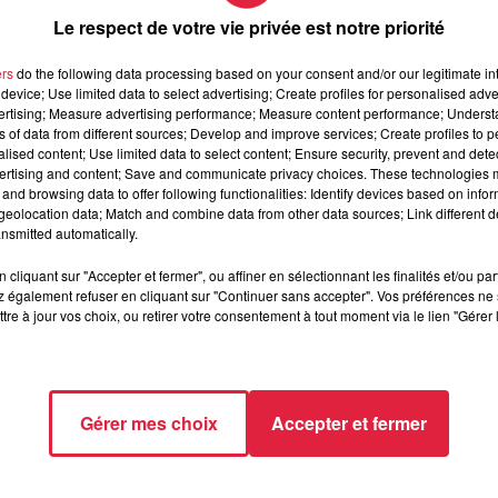
Le respect de votre vie privée est notre priorité
ers
do the following data processing based on your consent and/or our legitimate int
device; Use limited data to select advertising; Create profiles for personalised adver
10h30-19h /
Vendredi et samedi : 10h30-21h30 Dimanche : 10h
vertising; Measure advertising performance; Measure content performance; Unders
ns of data from different sources; Develop and improve services; Create profiles to 
alised content; Use limited data to select content; Ensure security, prevent and detect
re et accès direct par l’Auberge du Zoo
ertising and content; Save and communicate privacy choices. These technologies
and browsing data to offer following functionalities: Identify devices based on infor
 (payer l'entrée au Aoo n'est pas obligatoire, vous pouvez au
eolocation data; Match and combine data from other data sources; Link different de
nsmitted automatically.
cliquant sur "Accepter et fermer", ou affiner en sélectionnant les finalités et/ou pa
 également refuser en cliquant sur "Continuer sans accepter". Vos préférences ne 
tre à jour vos choix, ou retirer votre consentement à tout moment via le lien "Gérer 
tps://www.glisseauzoo.fr
Gérer mes choix
Accepter et fermer
21 à 10h55 Céline Rinckel