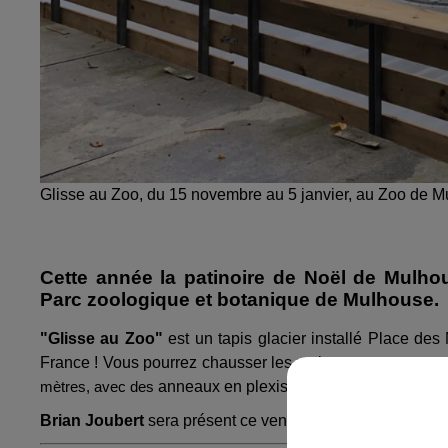
Glisse au Zoo, du 15 novembre au 5 janvier, au Zoo de 
Cette année la patinoire de Noël de Mulhou
Parc zoologique et botanique de Mulhouse.
"Glisse au Zoo"
est un tapis glacier installé Place d
France ! Vous pourrez chausser les patins
du 15 novembre
anneaux en plexis qui permettent de
pro
mètres, avec des
Brian Joubert
sera présent ce vendredi à 18h pour l'inau