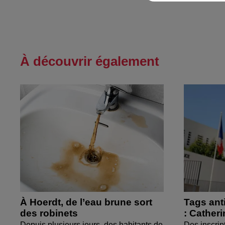
À découvrir également
À Hoerdt, de l’eau brune sort
Tags ant
des robinets
: Cather
Depuis plusieurs jours, des habitants de
Des inscrip