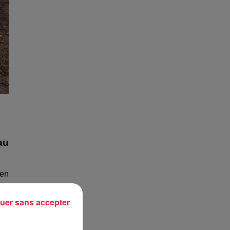
au
 en
X 9
uer sans accepter