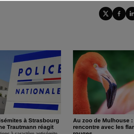
isémites à Strasbourg
Au zoo de Mulhouse :
ine Trautmann réagit
rencontre avec les fl
rouges
tions à caractère antisémite