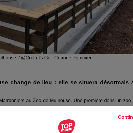
Mulhouse. / @Co-Let's Go - Corinne Pommier
se change de lieu : elle se situera désormais 
es Marronniers au Zoo de Mulhouse. Une première dans un zoo
 2019 au 5 janvier 2020
. La patinoire a pour dimension 17 mètres 
téger les arbres
.
Contin
guration de "Glisse au Zoo".