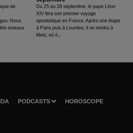
ique de
Du 25 au 28 septembre, le pape Léon
XIV fera son premier voyage
uges. Nous
apostolique en France. Après une étape
able oiseaux
à Paris puis à Lourdes, il se rendra à
Metz, où il...
NDA
PODCASTS
HOROSCOPE