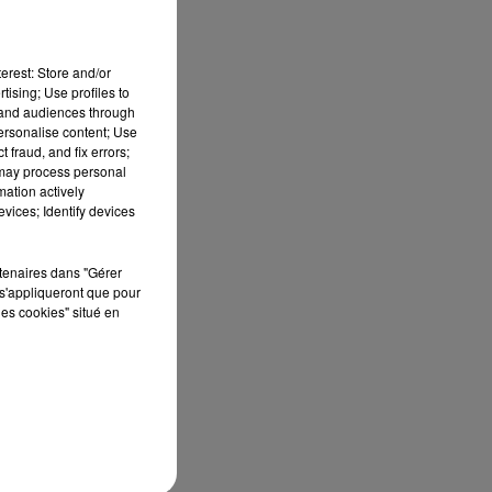
erest: Store and/or
tising; Use profiles to
30-
tand audiences through
personalise content; Use
 fraud, and fix errors;
 may process personal
mation actively
ssi
vices; Identify devices
rtenaires dans "Gérer
s'appliqueront que pour
les cookies" situé en