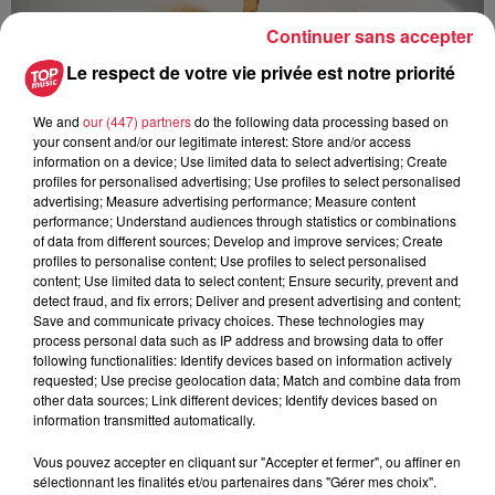
Continuer sans accepter
Le respect de votre vie privée est notre priorité
We and
our (447) partners
do the following data processing based on
your consent and/or our legitimate interest: Store and/or access
information on a device; Use limited data to select advertising; Create
profiles for personalised advertising; Use profiles to select personalised
À Hoerdt, de l’eau brune sort des robinets
advertising; Measure advertising performance; Measure content
performance; Understand audiences through statistics or combinations
Depuis plusieurs jours, des habitants de Hoerdt ont vu de
of data from different sources; Develop and improve services; Create
l’eau brune s’écouler de leurs robinets. Face aux
profiles to personalise content; Use profiles to select personalised
nombreuses interrogations, la municipalité a pris...
content; Use limited data to select content; Ensure security, prevent and
detect fraud, and fix errors; Deliver and present advertising and content;
Save and communicate privacy choices. These technologies may
process personal data such as IP address and browsing data to offer
following functionalities: Identify devices based on information actively
requested; Use precise geolocation data; Match and combine data from
other data sources; Link different devices; Identify devices based on
information transmitted automatically.
Vous pouvez accepter en cliquant sur "Accepter et fermer", ou affiner en
sélectionnant les finalités et/ou partenaires dans "Gérer mes choix".