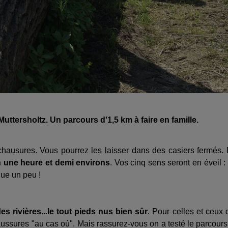
ttersholtz. Un parcours d'1,5 km à faire en famille.
hausures. Vous pourrez les laisser dans des casiers fermés.
 une heure et demi environs
. Vos cinq sens seront en éveil :
que un peu !
des rivières...le tout pieds nus bien sûr
. Pour celles et ceux 
ussures "au cas où". Mais rassurez-vous on a testé le parcours