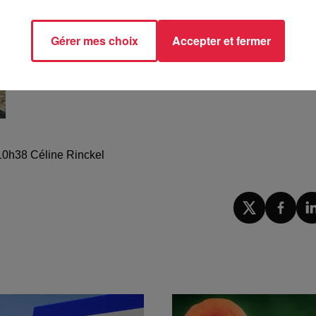
Gérer mes choix
Accepter et fermer
à 10h38 Céline Rinckel