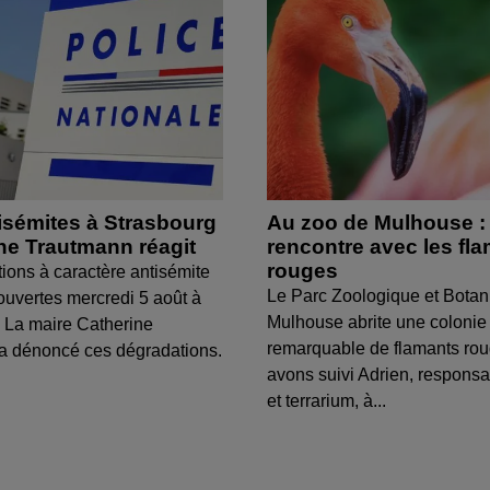
isémites à Strasbourg
Au zoo de Mulhouse :
ine Trautmann réagit
rencontre avec les fl
rouges
tions à caractère antisémite
Le Parc Zoologique et Botan
ouvertes mercredi 5 août à
Mulhouse abrite une colonie
 La maire Catherine
remarquable de flamants ro
a dénoncé ces dégradations.
avons suivi Adrien, respons
et terrarium, à...