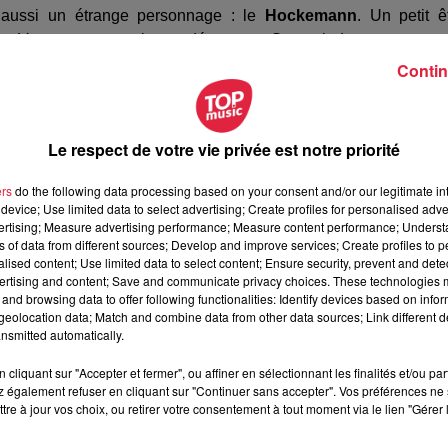
z aussi un étrange personnage : le
Hockemann
. Un petit ê
nt. Vous en saurez plus en découvrant Sensoried...
Contin
des balades noctures. En attendant, le sentier est
gratuit
au de la
Maison de la nature du Ried
.
Le respect de votre vie privée est notre priorité
ers
do the following data processing based on your consent and/or our legitimate int
device; Use limited data to select advertising; Create profiles for personalised adver
vertising; Measure advertising performance; Measure content performance; Unders
ns of data from different sources; Develop and improve services; Create profiles to 
alised content; Use limited data to select content; Ensure security, prevent and detect
ertising and content; Save and communicate privacy choices. These technologies
and browsing data to offer following functionalities: Identify devices based on infor
eolocation data; Match and combine data from other data sources; Link different de
nsmitted automatically.
cliquant sur "Accepter et fermer", ou affiner en sélectionnant les finalités et/ou pa
 également refuser en cliquant sur "Continuer sans accepter". Vos préférences ne 
tre à jour vos choix, ou retirer votre consentement à tout moment via le lien "Gérer 