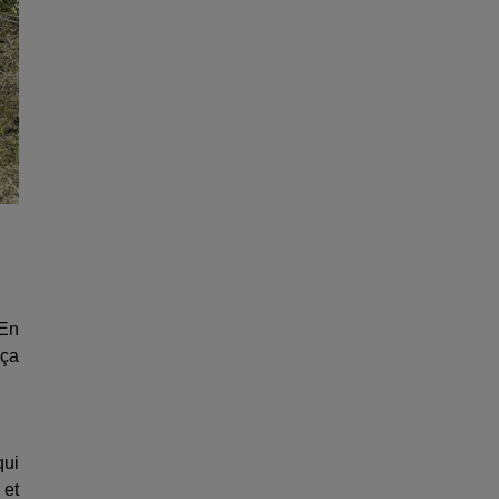
 En
 ça
qui
 et