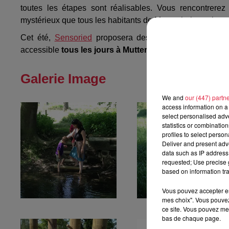
toutes les étapes sont réalisables. Vous rencontrere
mystérieux que tous les habitants de Muttersholtz craigne
Cet été,
Sensoried
proposera des animations et même 
accessible
tous les jours à Muttersholtz
, départ au nive
Galerie Image
We and
our (447) partn
access information on a 
select personalised ad
statistics or combinatio
profiles to select person
Deliver and present adv
data such as IP address 
requested; Use precise g
based on information tra
Vous pouvez accepter en 
mes choix". Vous pouvez
ce site. Vous pouvez met
bas de chaque page.