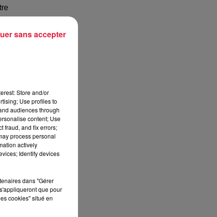
tre
uer sans accepter
et
erest: Store and/or
tising; Use profiles to
tand audiences through
personalise content; Use
 fraud, and fix errors;
 may process personal
mation actively
vices; Identify devices
rtenaires dans "Gérer
s'appliqueront que pour
les cookies" situé en