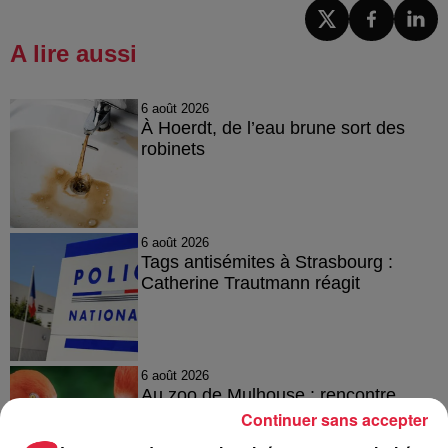
A lire aussi
6 août 2026
À Hoerdt, de l’eau brune sort des
robinets
6 août 2026
Tags antisémites à Strasbourg :
Catherine Trautmann réagit
6 août 2026
Au zoo de Mulhouse : rencontre
avec les flamants rouges
Continuer sans accepter