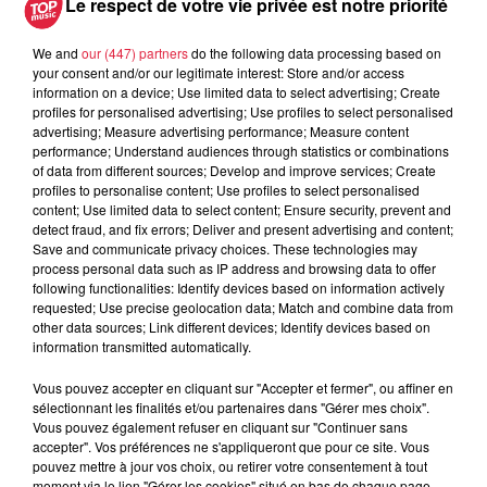
Le respect de votre vie privée est notre priorité
We and
our (447) partners
do the following data processing based on
your consent and/or our legitimate interest: Store and/or access
information on a device; Use limited data to select advertising; Create
profiles for personalised advertising; Use profiles to select personalised
À découvrir également
advertising; Measure advertising performance; Measure content
performance; Understand audiences through statistics or combinations
of data from different sources; Develop and improve services; Create
profiles to personalise content; Use profiles to select personalised
content; Use limited data to select content; Ensure security, prevent and
detect fraud, and fix errors; Deliver and present advertising and content;
Save and communicate privacy choices. These technologies may
process personal data such as IP address and browsing data to offer
following functionalities: Identify devices based on information actively
requested; Use precise geolocation data; Match and combine data from
other data sources; Link different devices; Identify devices based on
information transmitted automatically.
Vous pouvez accepter en cliquant sur "Accepter et fermer", ou affiner en
sélectionnant les finalités et/ou partenaires dans "Gérer mes choix".
Vous pouvez également refuser en cliquant sur "Continuer sans
accepter". Vos préférences ne s'appliqueront que pour ce site. Vous
pouvez mettre à jour vos choix, ou retirer votre consentement à tout
moment via le lien "Gérer les cookies" situé en bas de chaque page.