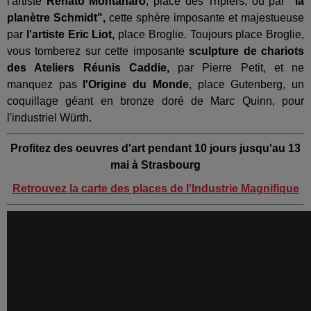
l'artiste
Renato Montanaro
, place des Tripiers, ou par
"la
planètre Schmidt",
cette sphère imposante et majestueuse
par
l'artiste Eric Liot,
place Broglie. Toujours place Broglie,
vous tomberez sur cette imposante
sculpture de chariots
des Ateliers Réunis Caddie,
par Pierre Petit, et ne
manquez pas
l'Origine du Monde
, place Gutenberg, un
coquillage géant en bronze doré de Marc Quinn, pour
l'industriel Würth.
Profitez des oeuvres d'art pendant 10 jours jusqu'au 13
mai à Strasbourg
Retrouvez la carte des places de l'Industrie Magnifique