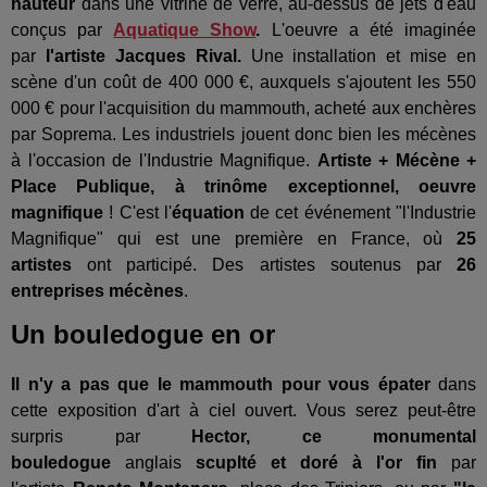
hauteur
dans une vitrine de verre, au-dessus de jets d'eau
conçus par
Aquatique Show
.
L'oeuvre a été imaginée
par
l'artiste Jacques Rival.
Une installation et mise en
scène d'un coût de 400 000 €, auxquels s'ajoutent les 550
000 € pour l'acquisition du mammouth, acheté aux enchères
par Soprema. Les industriels jouent donc bien les mécènes
à l'occasion de l'Industrie Magnifique.
Artiste + Mécène +
Place Publique, à trinôme exceptionnel, oeuvre
magnifique
! C'est l'
équation
de cet événement "l'Industrie
Magnifique" qui est une première en France, où
25
artistes
ont participé. Des artistes soutenus par
26
entreprises mécènes
.
Un bouledogue en or
Il n'y a pas que le mammouth pour vous épater
dans
cette exposition d'art à ciel ouvert. Vous serez peut-être
surpris par
Hector, ce monumental
bouledogue
anglais
scuplté et doré à l'or fin
par