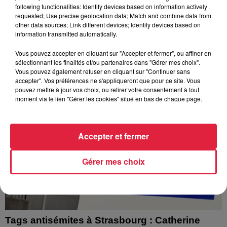
following functionalities: Identify devices based on information actively
Depuis plusieurs jours, des habitants de Hoerdt ont vu de
requested; Use precise geolocation data; Match and combine data from
l’eau brune s’écouler de leurs robinets. Face aux
other data sources; Link different devices; Identify devices based on
information transmitted automatically.
nombreuses interrogations, la municipalité a pris...
Vous pouvez accepter en cliquant sur "Accepter et fermer", ou affiner en
sélectionnant les finalités et/ou partenaires dans "Gérer mes choix".
Vous pouvez également refuser en cliquant sur "Continuer sans
accepter". Vos préférences ne s'appliqueront que pour ce site. Vous
pouvez mettre à jour vos choix, ou retirer votre consentement à tout
moment via le lien "Gérer les cookies" situé en bas de chaque page.
Accepter et fermer
Gérer mes choix
Tags antisémites à Strasbourg : Catherine