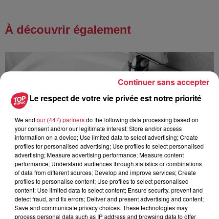
À découvrir également
Continuer sans accepter
Le respect de votre vie privée est notre priorité
We and
our (447) partners
do the following data processing based on
your consent and/or our legitimate interest: Store and/or access
information on a device; Use limited data to select advertising; Create
profiles for personalised advertising; Use profiles to select personalised
advertising; Measure advertising performance; Measure content
performance; Understand audiences through statistics or combinations
of data from different sources; Develop and improve services; Create
profiles to personalise content; Use profiles to select personalised
content; Use limited data to select content; Ensure security, prevent and
detect fraud, and fix errors; Deliver and present advertising and content;
Save and communicate privacy choices. These technologies may
process personal data such as IP address and browsing data to offer
À Hoerdt, de l’eau brune sort des robinets