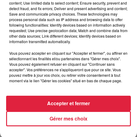
content; Use limited data to select content; Ensure security, prevent and
detect fraud, and fix errors; Deliver and present advertising and content;
Save and communicate privacy choices. These technologies may
process personal data such as IP address and browsing data to offer
following functionalities: Identify devices based on information actively
requested; Use precise geolocation data; Match and combine data from
other data sources; Link different devices; Identify devices based on
À Hoerdt, de l’eau brune sort des robinets
information transmitted automatically.
Depuis plusieurs jours, des habitants de Hoerdt ont vu de
Vous pouvez accepter en cliquant sur "Accepter et fermer", ou affiner en
l’eau brune s’écouler de leurs robinets. Face aux
sélectionnant les finalités et/ou partenaires dans "Gérer mes choix".
nombreuses interrogations, la municipalité a pris...
Vous pouvez également refuser en cliquant sur "Continuer sans
accepter". Vos préférences ne s'appliqueront que pour ce site. Vous
pouvez mettre à jour vos choix, ou retirer votre consentement à tout
moment via le lien "Gérer les cookies" situé en bas de chaque page.
Accepter et fermer
Gérer mes choix