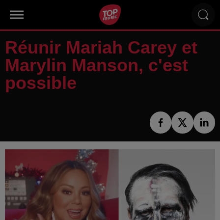
Réunir Mariah Carey et
Marylin Manson, c'est
possible