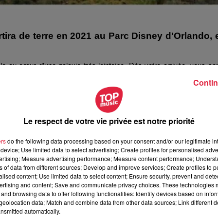
rtira de terre en 2021 au Parc Disney d'Orlando, 
e au cœur d’une galaxie très lointaine. Dès votre arrivée, vous se
en vaisseau spatial, mais dans un bateau de croisière, le
Halcyon
.
Contin
hôtel, le Silver C Lounge, visite de la salle des machines ou à l’avant-
t en réalité le parc Galaxy’s Edge situé près du parc Walt Disney).
Le respect de votre vie privée est notre priorité
isposition, ce qui permettra d’être totalement déconnecté de la
ers
do the following data processing based on your consent and/or our legitimate int
terre ferme.
device; Use limited data to select advertising; Create profiles for personalised adver
vertising; Measure advertising performance; Measure content performance; Unders
ns of data from different sources; Develop and improve services; Create profiles to 
te, mais on peut d’ores et déjà s’inscrire sur la
liste d’attente
alised content; Use limited data to select content; Ensure security, prevent and detect
ertising and content; Save and communicate privacy choices. These technologies
and browsing data to offer following functionalities: Identify devices based on infor
eolocation data; Match and combine data from other data sources; Link different de
021 à 10h56 Rédaction
nsmitted automatically.