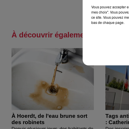
Vous pouvez accepter en 
mes choix". Vous pouvez
ce site. Vous pouvez met
bas de chaque page.
À découvrir également
À Hoerdt, de l’eau brune sort
Tags ant
des robinets
: Cather
Depuis plusieurs jours, des habitants de
Des inscrip