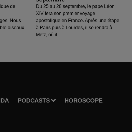
ique de
Du 25 au 28 septembre, le pape Léon
XIV fera son premier voyage
uges. Nous
apostolique en France. Après une étape
able oiseaux
à Paris puis à Lourdes, il se rendra à
Metz, où il...
NDA
PODCASTS
HOROSCOPE