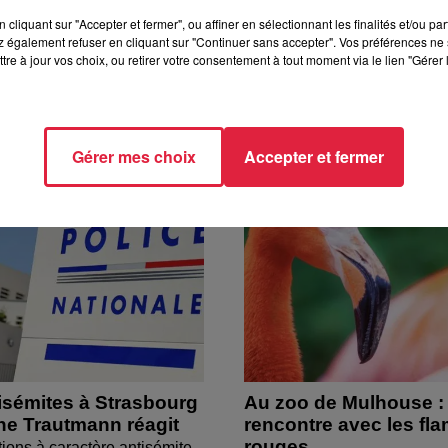
cliquant sur "Accepter et fermer", ou affiner en sélectionnant les finalités et/ou pa
 également refuser en cliquant sur "Continuer sans accepter". Vos préférences ne 
tre à jour vos choix, ou retirer votre consentement à tout moment via le lien "Gérer 
Gérer mes choix
Accepter et fermer
isémites à Strasbourg
Au zoo de Mulhouse :
ine Trautmann réagit
rencontre avec les fl
rouges
tions à caractère antisémite