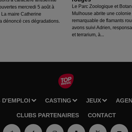
Le Parc Zoologique et Botan
ouvertes mercredi 5 août à
Mulhouse abrite une colonie
 La maire Catherine
remarquable de flamants ro
a dénoncé ces dégradations.
avons suivi Adrien, respons
et terrarium, à...
 D'EMPLOI
CASTING
JEUX
AGE
CLUBS PARTENAIRES
CONTACT