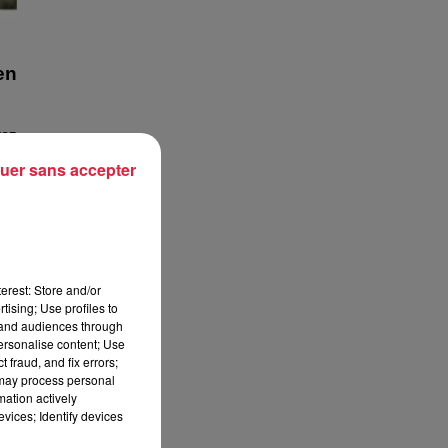
en
rez
uer sans accepter
erest: Store and/or
tising; Use profiles to
tand audiences through
personalise content; Use
 fraud, and fix errors;
 may process personal
mation actively
vices; Identify devices