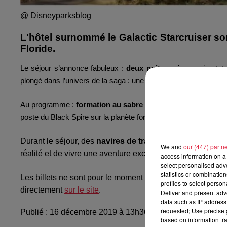
@ Disneyparksblog
L'hôtel surnommé le Galactic Starcruiser so
Floride.
Le séjour s’annonce fabuleux :
deux nuits
en immersion total
plongé dans l’univers de la saga : une arrivée prévue non pas 
Au programme :
formation au sabre laser
, pause au bar de l’
poste du Black Spire sur la planète forestière de
Batuu
(qui es
Durant le séjour, des
navires de transport
seront mis à d
We and
our (447) partn
réalité et de vivre une aventure exceptionnelle loin de la 
access information on a 
select personalised ad
statistics or combinatio
Les billets ne sont pour le moment pas disponibles à la ven
profiles to select person
directement
sur le site
.
Deliver and present adv
data such as IP address 
requested; Use precise g
Publié : 16 décembre 2019 à 13h36 - Modifié : 10 mai 2
based on information tra