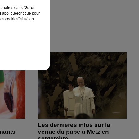
rtenaires dans "Gérer
s'appliqueront que pour
les cookies" situé en
Les dernières infos sur la
amants
venue du pape à Metz en
septembre