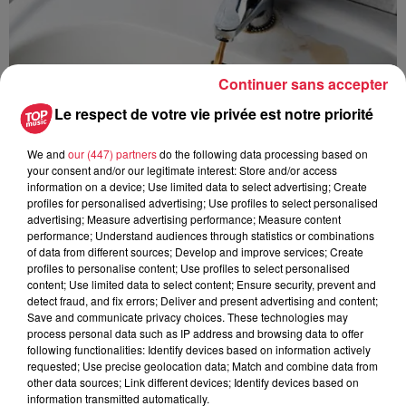
Continuer sans accepter
Le respect de votre vie privée est notre priorité
We and
our (447) partners
do the following data processing based on
your consent and/or our legitimate interest: Store and/or access
information on a device; Use limited data to select advertising; Create
profiles for personalised advertising; Use profiles to select personalised
advertising; Measure advertising performance; Measure content
performance; Understand audiences through statistics or combinations
of data from different sources; Develop and improve services; Create
À Hoerdt, de l’eau brune sort des robinets
profiles to personalise content; Use profiles to select personalised
content; Use limited data to select content; Ensure security, prevent and
Depuis plusieurs jours, des habitants de Hoerdt ont vu de
detect fraud, and fix errors; Deliver and present advertising and content;
l’eau brune s’écouler de leurs robinets. Face aux
Save and communicate privacy choices. These technologies may
process personal data such as IP address and browsing data to offer
nombreuses interrogations, la municipalité a pris...
following functionalities: Identify devices based on information actively
requested; Use precise geolocation data; Match and combine data from
other data sources; Link different devices; Identify devices based on
information transmitted automatically.