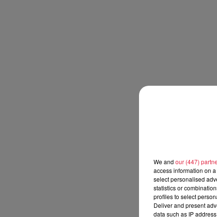
We and
our (447) partn
access information on a 
select personalised ad
statistics or combinatio
profiles to select person
Deliver and present adv
data such as IP address 