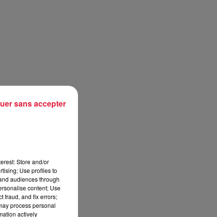
uer sans accepter
erest: Store and/or
tising; Use profiles to
tand audiences through
personalise content; Use
 fraud, and fix errors;
 may process personal
mation actively