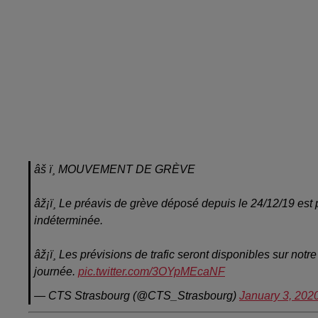
âš ï¸ MOUVEMENT DE GRÈVE
âž¡ï¸ Le préavis de grève déposé depuis le 24/12/19 est
indéterminée.
âž¡ï¸ Les prévisions de trafic seront disponibles sur notre 
journée.
pic.twitter.com/3OYpMEcaNF
— CTS Strasbourg (@CTS_Strasbourg)
January 3, 202