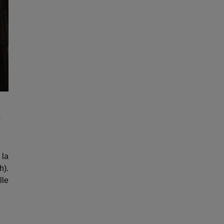
e
 la
h).
lle