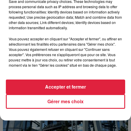
Save and communicate privacy choices. These technologies may
process personal data such as IP address and browsing data to offer
Les dernières infos sur la venue du pape à
following functionalities: Identify devices based on information actively
Metz en septembre
requested; Use precise geolocation data; Match and combine data from
other data sources; Link different devices; Identify devices based on
Du 25 au 28 septembre, le pape Léon XIV fera son premier
information transmitted automatically.
voyage apostolique en France. Après une étape à Paris puis
à Lourdes, il se rendra à Metz, où il...
Vous pouvez accepter en cliquant sur "Accepter et fermer", ou affiner en
sélectionnant les finalités et/ou partenaires dans "Gérer mes choix".
Vous pouvez également refuser en cliquant sur "Continuer sans
accepter". Vos préférences ne s'appliqueront que pour ce site. Vous
pouvez mettre à jour vos choix, ou retirer votre consentement à tout
moment via le lien "Gérer les cookies" situé en bas de chaque page.
Accepter et fermer
Gérer mes choix