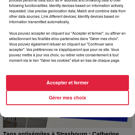
À Hoerdt, de l’eau brune sort des robinets
following functionalities: Identify devices based on information actively
Depuis plusieurs jours, des habitants de Hoerdt ont vu de
requested; Use precise geolocation data; Match and combine data from
other data sources; Link different devices; Identify devices based on
l’eau brune s’écouler de leurs robinets. Face aux
information transmitted automatically.
nombreuses interrogations, la municipalité a pris...
Vous pouvez accepter en cliquant sur "Accepter et fermer", ou affiner en
sélectionnant les finalités et/ou partenaires dans "Gérer mes choix".
Vous pouvez également refuser en cliquant sur "Continuer sans
accepter". Vos préférences ne s'appliqueront que pour ce site. Vous
pouvez mettre à jour vos choix, ou retirer votre consentement à tout
moment via le lien "Gérer les cookies" situé en bas de chaque page.
Accepter et fermer
Gérer mes choix
Tags antisémites à Strasbourg : Catherine