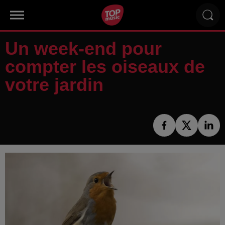
Un week-end pour
compter les oiseaux de
votre jardin