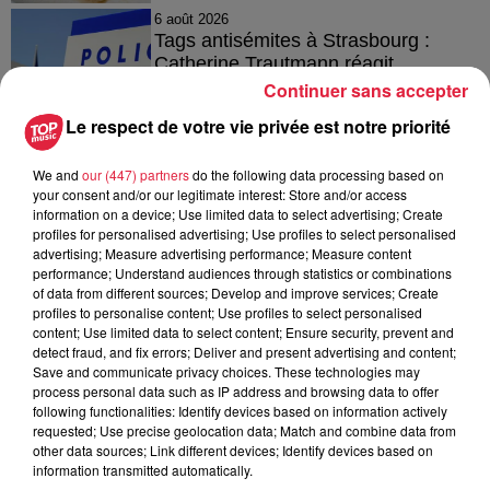
6 août 2026
Tags antisémites à Strasbourg :
Catherine Trautmann réagit
Continuer sans accepter
Le respect de votre vie privée est notre priorité
6 août 2026
We and
our (447) partners
do the following data processing based on
Au zoo de Mulhouse : rencontre
your consent and/or our legitimate interest: Store and/or access
avec les flamants rouges
information on a device; Use limited data to select advertising; Create
profiles for personalised advertising; Use profiles to select personalised
advertising; Measure advertising performance; Measure content
performance; Understand audiences through statistics or combinations
of data from different sources; Develop and improve services; Create
profiles to personalise content; Use profiles to select personalised
content; Use limited data to select content; Ensure security, prevent and
detect fraud, and fix errors; Deliver and present advertising and content;
À découvrir également
Save and communicate privacy choices. These technologies may
process personal data such as IP address and browsing data to offer
following functionalities: Identify devices based on information actively
requested; Use precise geolocation data; Match and combine data from
other data sources; Link different devices; Identify devices based on
information transmitted automatically.