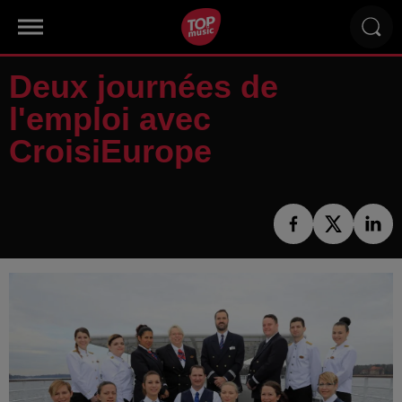
Deux journées de
l'emploi avec
CroisiEurope