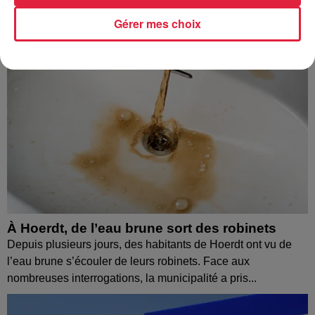
Gérer mes choix
À Hoerdt, de l’eau brune sort des robinets
Depuis plusieurs jours, des habitants de Hoerdt ont vu de
l’eau brune s’écouler de leurs robinets. Face aux
nombreuses interrogations, la municipalité a pris...