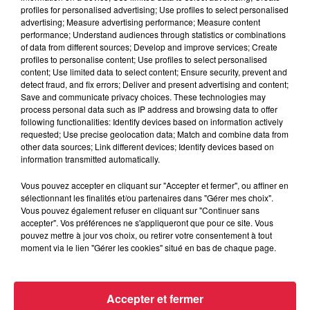
profiles for personalised advertising; Use profiles to select personalised
advertising; Measure advertising performance; Measure content
performance; Understand audiences through statistics or combinations
6 août 2026
of data from different sources; Develop and improve services; Create
Tags antisémites à Strasbourg :
profiles to personalise content; Use profiles to select personalised
content; Use limited data to select content; Ensure security, prevent and
Catherine Trautmann réagit
detect fraud, and fix errors; Deliver and present advertising and content;
Save and communicate privacy choices. These technologies may
process personal data such as IP address and browsing data to offer
following functionalities: Identify devices based on information actively
requested; Use precise geolocation data; Match and combine data from
6 août 2026
other data sources; Link different devices; Identify devices based on
Au zoo de Mulhouse : rencontre
information transmitted automatically.
avec les flamants rouges
Vous pouvez accepter en cliquant sur "Accepter et fermer", ou affiner en
sélectionnant les finalités et/ou partenaires dans "Gérer mes choix".
Vous pouvez également refuser en cliquant sur "Continuer sans
accepter". Vos préférences ne s'appliqueront que pour ce site. Vous
pouvez mettre à jour vos choix, ou retirer votre consentement à tout
moment via le lien "Gérer les cookies" situé en bas de chaque page.
À découvrir également
Accepter et fermer