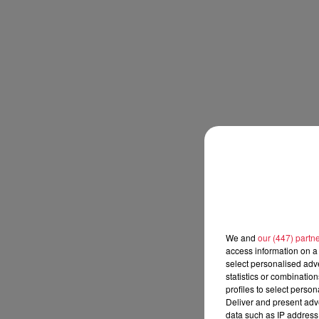
We and
our (447) partn
access information on a 
select personalised ad
statistics or combinatio
profiles to select person
Deliver and present adv
data such as IP address 