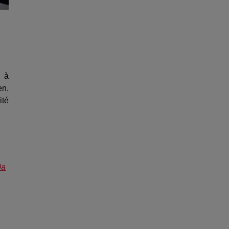
n à
en.
ité
Oa