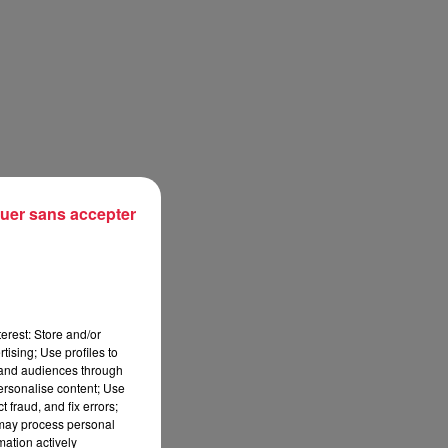
uer sans accepter
erest: Store and/or
tising; Use profiles to
tand audiences through
personalise content; Use
 fraud, and fix errors;
 may process personal
mation actively