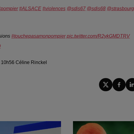
#pompier
#ALSACE
#violences
@sdis67
@sdis68
@strasbourg
ssions
#touchepasamonpompier
pic.twitter.com/R2ykGMDTRV
0
à 10h56 Céline Rinckel