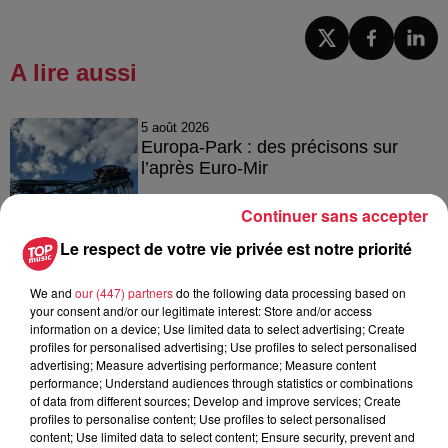
A lire aussi
5 août 2026
Europa-Park : des précisons sur
l’après Euro-Mir
Continuer sans accepter
Le respect de votre vie privée est notre priorité
4 août 2026
Vélos d'occasion en Alsace : les
We and
our (447) partners
do the following data processing based on
meilleures adresses pour rouler à...
your consent and/or our legitimate interest: Store and/or access
information on a device; Use limited data to select advertising; Create
profiles for personalised advertising; Use profiles to select personalised
advertising; Measure advertising performance; Measure content
performance; Understand audiences through statistics or combinations
4 août 2026
of data from different sources; Develop and improve services; Create
Bischheim : disparition d’une
profiles to personalise content; Use profiles to select personalised
adolescente de 16 ans
content; Use limited data to select content; Ensure security, prevent and