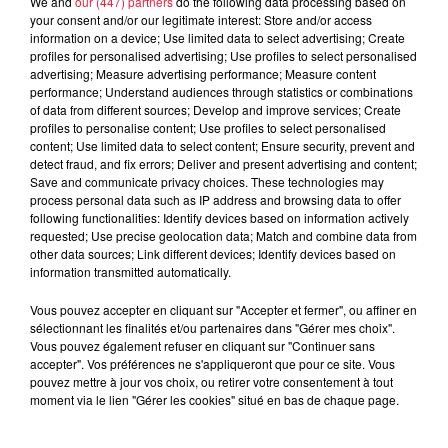
We and
our (447) partners
do the following data processing based on
6 août 2026
your consent and/or our legitimate interest: Store and/or access
À Hoerdt, de l’eau brune sort des
information on a device; Use limited data to select advertising; Create
robinets
profiles for personalised advertising; Use profiles to select personalised
advertising; Measure advertising performance; Measure content
performance; Understand audiences through statistics or combinations
of data from different sources; Develop and improve services; Create
profiles to personalise content; Use profiles to select personalised
content; Use limited data to select content; Ensure security, prevent and
6 août 2026
detect fraud, and fix errors; Deliver and present advertising and content;
Tags antisémites à Strasbourg :
Save and communicate privacy choices. These technologies may
Catherine Trautmann réagit
process personal data such as IP address and browsing data to offer
following functionalities: Identify devices based on information actively
requested; Use precise geolocation data; Match and combine data from
other data sources; Link different devices; Identify devices based on
information transmitted automatically.
6 août 2026
Au zoo de Mulhouse : rencontre
Vous pouvez accepter en cliquant sur "Accepter et fermer", ou affiner en
avec les flamants rouges
sélectionnant les finalités et/ou partenaires dans "Gérer mes choix".
Vous pouvez également refuser en cliquant sur "Continuer sans
accepter". Vos préférences ne s'appliqueront que pour ce site. Vous
pouvez mettre à jour vos choix, ou retirer votre consentement à tout
moment via le lien "Gérer les cookies" situé en bas de chaque page.