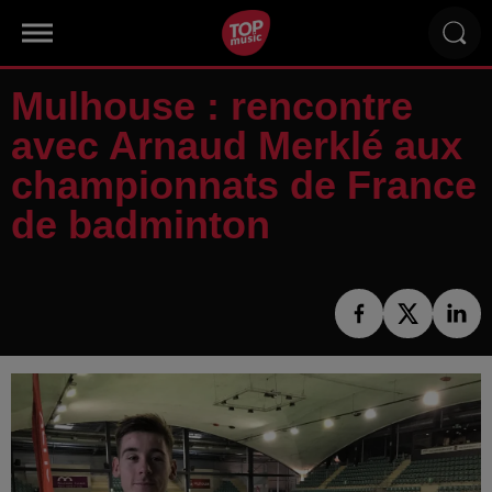
Mulhouse : rencontre
avec Arnaud Merklé aux
championnats de France
de badminton