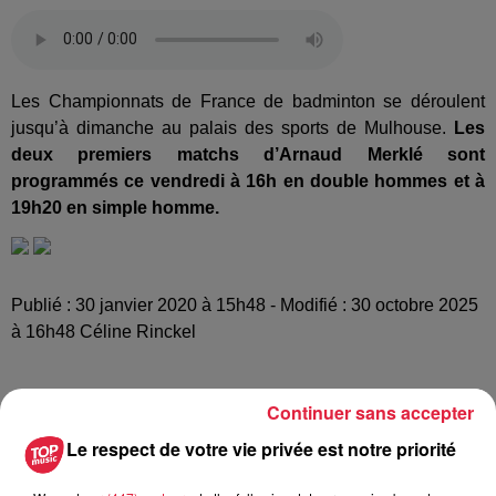
Les Championnats de France de badminton se déroulent
jusqu’à dimanche au palais des sports de Mulhouse.
Les
deux premiers matchs d’Arnaud Merklé sont
programmés ce vendredi à 16h en double hommes et à
19h20 en simple homme.
Publié : 30 janvier 2020 à 15h48 - Modifié : 30 octobre 2025
à 16h48 Céline Rinckel
Continuer sans accepter
Le respect de votre vie privée est notre priorité
A lire aussi