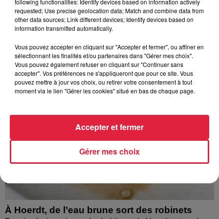
following functionalities: Identify devices based on information actively
requested; Use precise geolocation data; Match and combine data from
À découvrir également
other data sources; Link different devices; Identify devices based on
information transmitted automatically.
Vous pouvez accepter en cliquant sur "Accepter et fermer", ou affiner en
sélectionnant les finalités et/ou partenaires dans "Gérer mes choix".
Vous pouvez également refuser en cliquant sur "Continuer sans
accepter". Vos préférences ne s'appliqueront que pour ce site. Vous
pouvez mettre à jour vos choix, ou retirer votre consentement à tout
moment via le lien "Gérer les cookies" situé en bas de chaque page.
Accepter et fermer
Gérer mes choix
À Hoerdt, de l’eau brune sort des robinets