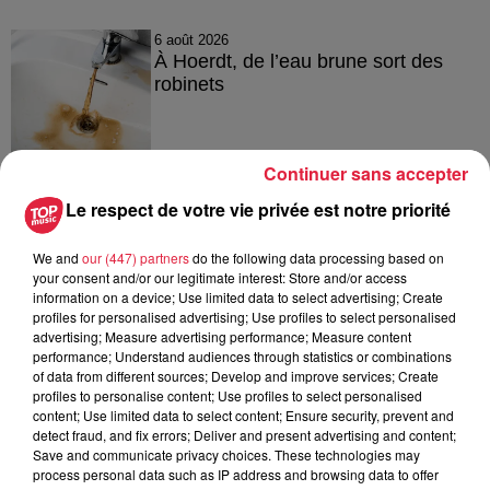
6 août 2026
À Hoerdt, de l’eau brune sort des
robinets
Continuer sans accepter
6 août 2026
Tags antisémites à Strasbourg :
Le respect de votre vie privée est notre priorité
Catherine Trautmann réagit
We and
our (447) partners
do the following data processing based on
your consent and/or our legitimate interest: Store and/or access
information on a device; Use limited data to select advertising; Create
profiles for personalised advertising; Use profiles to select personalised
6 août 2026
advertising; Measure advertising performance; Measure content
Au zoo de Mulhouse : rencontre
performance; Understand audiences through statistics or combinations
avec les flamants rouges
of data from different sources; Develop and improve services; Create
profiles to personalise content; Use profiles to select personalised
content; Use limited data to select content; Ensure security, prevent and
detect fraud, and fix errors; Deliver and present advertising and content;
Save and communicate privacy choices. These technologies may
process personal data such as IP address and browsing data to offer