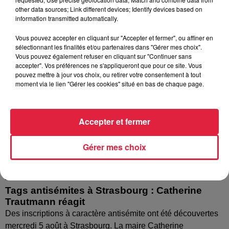
nombreuses interrogations, la municipalité a pris...
other data sources; Link different devices; Identify devices based on
information transmitted automatically.
Vous pouvez accepter en cliquant sur "Accepter et fermer", ou affiner en
sélectionnant les finalités et/ou partenaires dans "Gérer mes choix".
Vous pouvez également refuser en cliquant sur "Continuer sans
accepter". Vos préférences ne s'appliqueront que pour ce site. Vous
pouvez mettre à jour vos choix, ou retirer votre consentement à tout
moment via le lien "Gérer les cookies" situé en bas de chaque page.
Accepter et fermer
Gérer mes choix
Tags antisémites à Strasbourg : Catherine
Trautmann réagit
Des inscriptions à caractère antisémite ont été découvertes
mercredi 5 août à Strasbourg. La maire Catherine