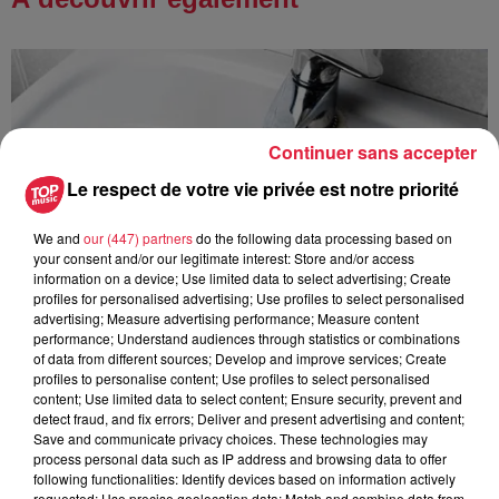
Continuer sans accepter
Le respect de votre vie privée est notre priorité
We and
our (447) partners
do the following data processing based on
your consent and/or our legitimate interest: Store and/or access
information on a device; Use limited data to select advertising; Create
profiles for personalised advertising; Use profiles to select personalised
advertising; Measure advertising performance; Measure content
performance; Understand audiences through statistics or combinations
of data from different sources; Develop and improve services; Create
profiles to personalise content; Use profiles to select personalised
content; Use limited data to select content; Ensure security, prevent and
detect fraud, and fix errors; Deliver and present advertising and content;
À Hoerdt, de l’eau brune sort des robinets
Save and communicate privacy choices. These technologies may
Depuis plusieurs jours, des habitants de Hoerdt ont vu de
process personal data such as IP address and browsing data to offer
following functionalities: Identify devices based on information actively
l’eau brune s’écouler de leurs robinets. Face aux
requested; Use precise geolocation data; Match and combine data from