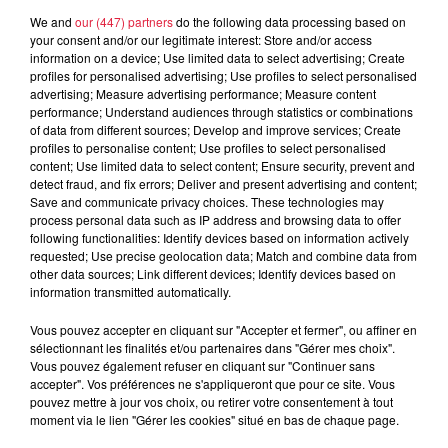
A lire aussi
We and
our (447) partners
do the following data processing based on
your consent and/or our legitimate interest: Store and/or access
information on a device; Use limited data to select advertising; Create
6 août 2026
À Hoerdt, de l’eau brune sort des
profiles for personalised advertising; Use profiles to select personalised
advertising; Measure advertising performance; Measure content
robinets
performance; Understand audiences through statistics or combinations
of data from different sources; Develop and improve services; Create
profiles to personalise content; Use profiles to select personalised
content; Use limited data to select content; Ensure security, prevent and
detect fraud, and fix errors; Deliver and present advertising and content;
6 août 2026
Save and communicate privacy choices. These technologies may
Tags antisémites à Strasbourg :
process personal data such as IP address and browsing data to offer
Catherine Trautmann réagit
following functionalities: Identify devices based on information actively
requested; Use precise geolocation data; Match and combine data from
other data sources; Link different devices; Identify devices based on
information transmitted automatically.
6 août 2026
Vous pouvez accepter en cliquant sur "Accepter et fermer", ou affiner en
Au zoo de Mulhouse : rencontre
sélectionnant les finalités et/ou partenaires dans "Gérer mes choix".
avec les flamants rouges
Vous pouvez également refuser en cliquant sur "Continuer sans
accepter". Vos préférences ne s'appliqueront que pour ce site. Vous
pouvez mettre à jour vos choix, ou retirer votre consentement à tout
moment via le lien "Gérer les cookies" situé en bas de chaque page.