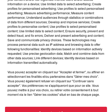
être interrompu dans le pays. Les aéroports de Francfort,
information on a device; Use limited data to select advertising; Create
Berlin, Munich mais aussi Cologne et Hanovre ont annulé
profiles for personalised advertising; Use profiles to select personalised
des décollages et atterrissages.
advertising; Measure advertising performance; Measure content
performance; Understand audiences through statistics or combinations
Dans les écoles
of data from different sources; Develop and improve services; Create
profiles to personalise content; Use profiles to select personalised
Aux parents qui se demandent s’il faut envoyer leur enfant à
content; Use limited data to select content; Ensure security, prevent and
detect fraud, and fix errors; Deliver and present advertising and content;
l’école ce lundi, sachez les écoles sont en général ouvertes
Save and communicate privacy choices. These technologies may
(sauf à
Wilwisheim
ou à Seltz où l’école sera fermée ce
process personal data such as IP address and browsing data to offer
lundi matin).
Dans le Bas-Rhin
, la circulation des transports
following functionalities: Identify devices based on information actively
requested; Use precise geolocation data; Match and combine data from
scolaires a aussi été confirmée dimanche soir dans un
other data sources; Link different devices; Identify devices based on
communiqué. En revanche,
chez nos voisins de Meurthe
information transmitted automatically.
et Moselle
, à la suite d'un arrêté préfectoral les transports
Vous pouvez accepter en cliquant sur "Accepter et fermer", ou affiner en
scolaires sont suspendus jusqu'à 12h.
sélectionnant les finalités et/ou partenaires dans "Gérer mes choix".
Vous pouvez également refuser en cliquant sur "Continuer sans
La Ville de Haguneau
précise :
"Les écoles sont ouvertes et
accepter". Vos préférences ne s'appliqueront que pour ce site. Vous
assureront l'accueil de vos enfants. Les sorties scolaires de
pouvez mettre à jour vos choix, ou retirer votre consentement à tout
ce matin sont annulées et les enfants resteront à l'intérieur
moment via le lien "Gérer les cookies" situé en bas de chaque page.
pendant les temps de récréation. Les bus circulent
également"
.