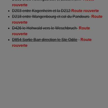
rouverte
D203 entre Kogenheim et la D212
Route rouverte
D218 entre Wangenbourg et col du Pandours
-
Route
rouverte
D426 le Hohwald vers le Weschbruch
-
Route
rouverte
D854 Sortie Barr direction le Ste Odile
-
Route
rouverte