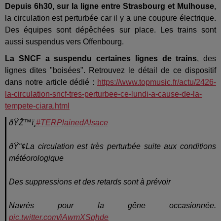
Depuis 6h30, sur la ligne entre Strasbourg et Mulhouse
,
la circulation est perturbée car il y a une coupure électrique.
Des équipes sont dépêchées sur place. Les trains sont
aussi suspendus vers Offenbourg.
La SNCF a suspendu certaines lignes de trains
, des
lignes dites "boisées". Retrouvez le détail de ce dispositif
dans notre article dédié :
https://www.topmusic.fr/actu/2426-
la-circulation-sncf-tres-perturbee-ce-lundi-a-cause-de-la-
tempete-ciara.html
ðŸŽ™ï¸
#TERPlainedAlsace
ðŸ“¢La circulation est très perturbée suite aux conditions
météorologique
Des suppressions et des retards sont à prévoir
Navrés pour la gêne occasionnée.
pic.twitter.com/iAwmXSqhde