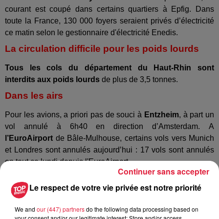
courant est coupé dans certains quartiers à Epfig. Dans
toute la France, 130 000 foyers seraient privés d’électricité
ce matin selon le gestionnaire d'électricité Enedis.
La circulation difficile pour les poids lourds
Tous les cols du département du Haut-Rhin sont
interdits aux poids lourds
de plus de 3,5 tonnes.
Dans les airs
Pour les avions, a priori pas de souci à
Entzheim
, à part un
vol annulé à 6h40 en direction d’Amsterdam. A
l’EuroAirport
de Bâle-Mulhouse, certains vols vers Munich
et Londres sont annulés aujourd’hui : 17 vols sont annulés
en tout ce lundi depuis l'EuroAirport
Continuer sans accepter
En Allemagne
Le respect de votre vie privée est notre priorité
La circulation des trains grandes lignes a été suspendue
dans l'ouest du pays, et tout le trafic grandes lignes devrait
We and
our (447) partners
do the following data processing based on
your consent and/or our legitimate interest: Store and/or access