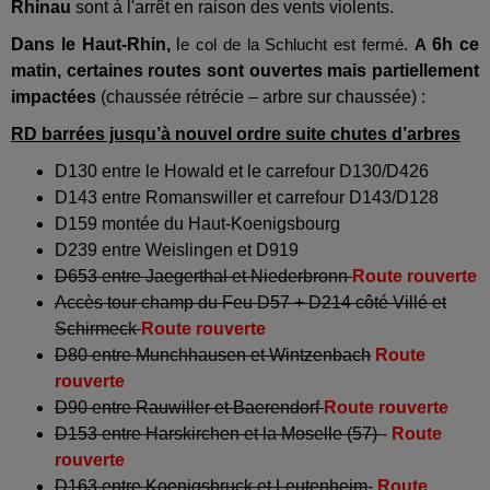
Rhinau
sont à l'arrêt en raison des vents violents.
Dans le Haut-Rhin,
l
6h ce
e col de la Schlucht est fermé.
A
matin, certaines routes sont ouvertes mais partiellement
impactées
(chaussée rétrécie – arbre sur chaussée) :
RD barrées jusqu’à nouvel ordre suite chutes d’arbres
D130 entre le Howald et le carrefour D130/D426
D143 entre Romanswiller et carrefour D143/D128
D159 montée du Haut-Koenigsbourg
D239 entre Weislingen et D919
D653 entre Jaegerthal et Niederbronn
Route rouverte
Accès tour champ du Feu D57 + D214 côté Villé et
Schirmeck
Route rouverte
D80 entre Munchhausen et Wintzenbach
Route
rouverte
D90 entre Rauwiller et Baerendorf
Route rouverte
D153 entre Harskirchen et la Moselle (57)
-
Route
rouverte
D163 entre Koenigsbruck et Leutenheim
-
Route