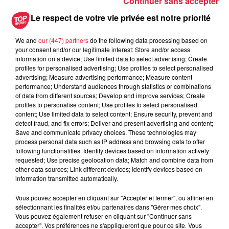
Continuer sans accepter
Au zoo de Mulhouse : rencontre
avec les flamants rouges
Le respect de votre vie privée est notre priorité
We and
our (447) partners
do the following data processing based on
your consent and/or our legitimate interest: Store and/or access
information on a device; Use limited data to select advertising; Create
profiles for personalised advertising; Use profiles to select personalised
advertising; Measure advertising performance; Measure content
performance; Understand audiences through statistics or combinations
À découvrir également
of data from different sources; Develop and improve services; Create
profiles to personalise content; Use profiles to select personalised
content; Use limited data to select content; Ensure security, prevent and
detect fraud, and fix errors; Deliver and present advertising and content;
Save and communicate privacy choices. These technologies may
process personal data such as IP address and browsing data to offer
following functionalities: Identify devices based on information actively
requested; Use precise geolocation data; Match and combine data from
other data sources; Link different devices; Identify devices based on
information transmitted automatically.
Vous pouvez accepter en cliquant sur "Accepter et fermer", ou affiner en
sélectionnant les finalités et/ou partenaires dans "Gérer mes choix".
Vous pouvez également refuser en cliquant sur "Continuer sans
accepter". Vos préférences ne s'appliqueront que pour ce site. Vous