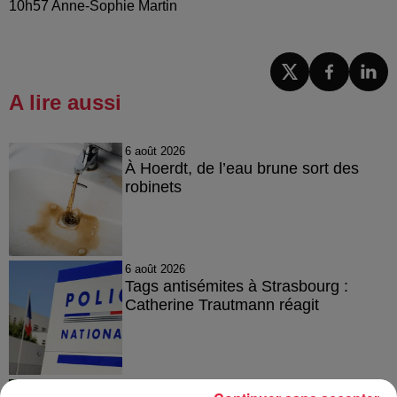
10h57 Anne-Sophie Martin
A lire aussi
6 août 2026
À Hoerdt, de l’eau brune sort des
robinets
6 août 2026
Tags antisémites à Strasbourg :
Catherine Trautmann réagit
6 août 2026