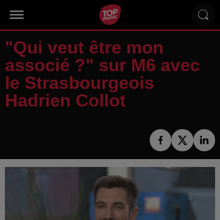
"Qui veut être mon
associé ?" sur M6 avec
le Strasbourgeois
Hadrien Collot