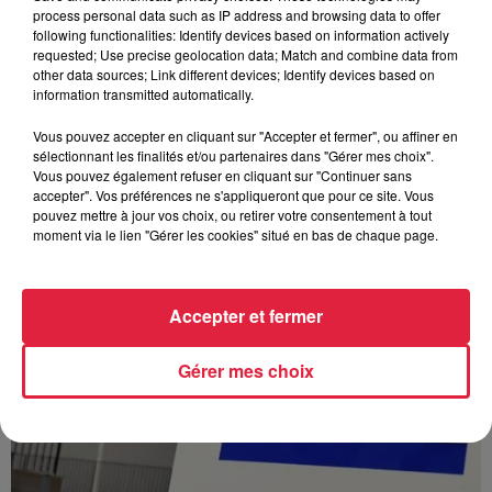
process personal data such as IP address and browsing data to offer
following functionalities: Identify devices based on information actively
À Hoerdt, de l’eau brune sort des robinets
requested; Use precise geolocation data; Match and combine data from
Depuis plusieurs jours, des habitants de Hoerdt ont vu de
other data sources; Link different devices; Identify devices based on
l’eau brune s’écouler de leurs robinets. Face aux
information transmitted automatically.
nombreuses interrogations, la municipalité a pris...
Vous pouvez accepter en cliquant sur "Accepter et fermer", ou affiner en
sélectionnant les finalités et/ou partenaires dans "Gérer mes choix".
Vous pouvez également refuser en cliquant sur "Continuer sans
accepter". Vos préférences ne s'appliqueront que pour ce site. Vous
pouvez mettre à jour vos choix, ou retirer votre consentement à tout
moment via le lien "Gérer les cookies" situé en bas de chaque page.
Accepter et fermer
Gérer mes choix