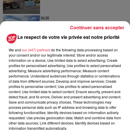
6h38
Les sentiers poussettes de la Vallée
Continuer sans accepter
de Villé
Le respect de votre vie privée est notre priorité
We and
our (447) partners
do the following data processing based on
your consent and/or our legitimate interest: Store and/or access
6 août 2026
information on a device; Use limited data to select advertising; Create
À Hoerdt, de l’eau brune sort des
profiles for personalised advertising; Use profiles to select personalised
robinets
advertising; Measure advertising performance; Measure content
performance; Understand audiences through statistics or combinations
of data from different sources; Develop and improve services; Create
profiles to personalise content; Use profiles to select personalised
content; Use limited data to select content; Ensure security, prevent and
detect fraud, and fix errors; Deliver and present advertising and content;
Save and communicate privacy choices. These technologies may
process personal data such as IP address and browsing data to offer
À découvrir également
following functionalities: Identify devices based on information actively
requested; Use precise geolocation data; Match and combine data from
other data sources; Link different devices; Identify devices based on
information transmitted automatically.