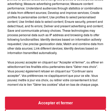
advertising; Measure advertising performance; Measure content
vaisseau/merci/
performance; Understand audiences through statistics or combinations
of data from different sources; Develop and improve services; Create
Pendant tout le mois de février, le Vaisseau accueille
profiles to personalise content; Use profiles to select personalised
également gratuitement tous ceux et toutes celles qui
content; Use limited data to select content; Ensure security, prevent and
sont né.e.s un 22 février ou en 2005.
detect fraud, and fix errors; Deliver and present advertising and content;
Save and communicate privacy choices. These technologies may
process personal data such as IP address and browsing data to offer
Publié : 21 février 2020 à 15h11 - Modifié : 30 octobre 2025
following functionalities: Identify devices based on information actively
requested; Use precise geolocation data; Match and combine data from
à 16h48 Rédaction
other data sources; Link different devices; Identify devices based on
information transmitted automatically.
Vous pouvez accepter en cliquant sur "Accepter et fermer", ou affiner en
sélectionnant les finalités et/ou partenaires dans "Gérer mes choix".
A lire aussi
Vous pouvez également refuser en cliquant sur "Continuer sans
accepter". Vos préférences ne s'appliqueront que pour ce site. Vous
pouvez mettre à jour vos choix, ou retirer votre consentement à tout
moment via le lien "Gérer les cookies" situé en bas de chaque page.
6 août 2026
À Hoerdt, de l’eau brune sort des
robinets
Accepter et fermer