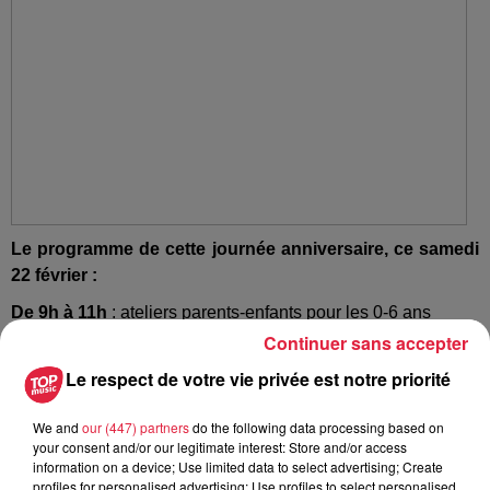
Le programme de cette journée anniversaire, ce samedi
22 février :
De 9h à 11h
: ateliers parents-enfants pour les 0-6 ans
Continuer sans accepter
De 11h à 18h
: animations, défis, shows, spectacles
Le respect de votre vie privée est notre priorité
d'improvisation.
À 16h
: gâteau d'anniversaire
We and
our (447) partners
do the following data processing based on
your consent and/or our legitimate interest: Store and/or access
De 18h à 22h :
bou
m pour tous
information on a device; Use limited data to select advertising; Create
profiles for personalised advertising; Use profiles to select personalised
Le programme complet :
http://www.levaisseau.com/fr/le-