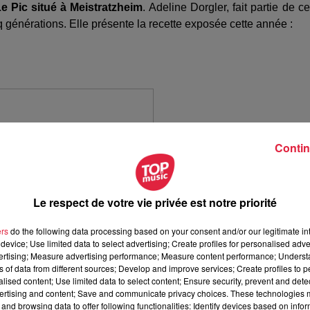
e Pic situé à Meistratzheim
. Adeline Dorgler, fait partie de ce
nq générations. Elle présente la recette exposée cette année :
Contin
Le respect de votre vie privée est notre priorité
ers
do the following data processing based on your consent and/or our legitimate int
device; Use limited data to select advertising; Create profiles for personalised adver
vertising; Measure advertising performance; Measure content performance; Unders
ns of data from different sources; Develop and improve services; Create profiles to 
alised content; Use limited data to select content; Ensure security, prevent and detect
ertising and content; Save and communicate privacy choices. These technologies
and browsing data to offer following functionalities: Identify devices based on infor