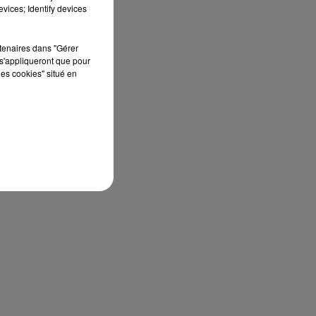
vices; Identify devices
ise
 et
rtenaires dans "Gérer
s'appliqueront que pour
les cookies" situé en