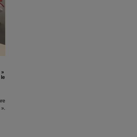
 »
 le
ure
. ».