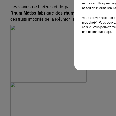
requested; Use precise g
Les stands de bretzels et de pain d'épices garnissent au
based on information tra
Rhum Métiss fabrique des rhums arrangés en Alsace
Vous pouvez accepter en 
des fruits importés de la Réunion.
En 2019, Rhum Métiss
mes choix". Vous pouvez
ce site. Vous pouvez met
bas de chaque page.