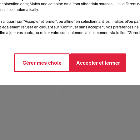
eolocation data; Match and combine data from other data sources; Link different de
ssi le village Alsace du hall 3, tout comme le rhum.
L'entrepr
nsmitted automatically.
 à Griesheim-prés-Molsheim
. Ils sont élaborés avec du rhum
cliquant sur "Accepter et fermer", ou affiner en sélectionnant les finalités et/ou pa
 a été élu meilleur rhum arrangé du monde
.
 également refuser en cliquant sur "Continuer sans accepter". Vos préférences ne 
tre à jour vos choix, ou retirer votre consentement à tout moment via le lien "Gérer 
Gérer mes choix
Accepter et fermer