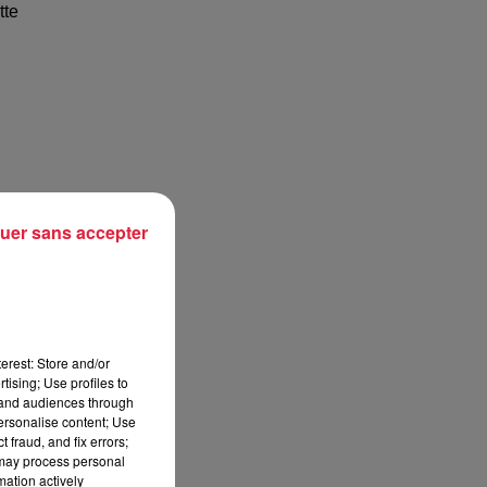
tte
uer sans accepter
erest: Store and/or
tising; Use profiles to
tand audiences through
personalise content; Use
 fraud, and fix errors;
 may process personal
mation actively